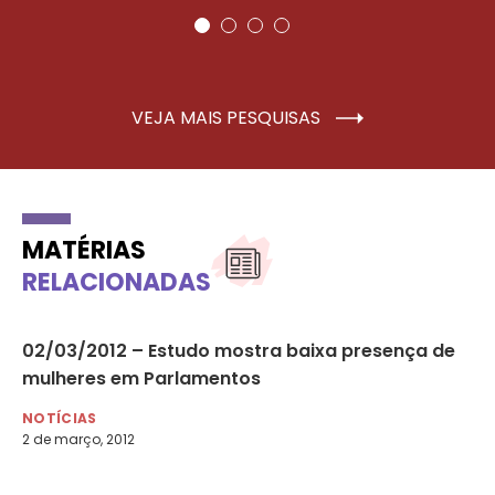
VEJA MAIS PESQUISAS
MATÉRIAS
RELACIONADAS
os
02/03/2012 – Estudo mostra baixa presença de
“M
mulheres em Parlamentos
di
NOTÍCIAS
NO
2 de março, 2012
25 