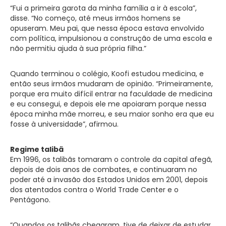
“Fui a primeira garota da minha família a ir à escola”,
disse. “No começo, até meus irmãos homens se
opuseram. Meu pai, que nessa época estava envolvido
com política, impulsionou a construção de uma escola e
não permitiu ajuda à sua própria filha.”
Quando terminou o colégio, Koofi estudou medicina, e
então seus irmãos mudaram de opinião. “Primeiramente,
porque era muito difícil entrar na faculdade de medicina
e eu consegui, e depois ele me apoiaram porque nessa
época minha mãe morreu, e seu maior sonho era que eu
fosse à universidade”, afirmou.
Regime talibã
Em 1996, os talibãs tomaram o controle da capital afegã,
depois de dois anos de combates, e continuaram no
poder até a invasão dos Estados Unidos em 2001, depois
dos atentados contra o World Trade Center e o
Pentágono.
“Quandos os talibãs chegaram, tive de deixar de estudar