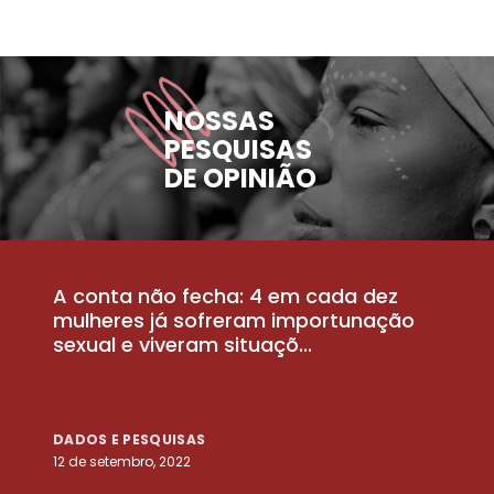
NOSSAS
PESQUISAS
DE OPINIÃO
A conta não fecha: 4 em cada dez
P
la
mulheres já sofreram importunação
a
sexual e viveram situaçõ...
m
DADOS E PESQUISAS
D
12 de setembro, 2022
25