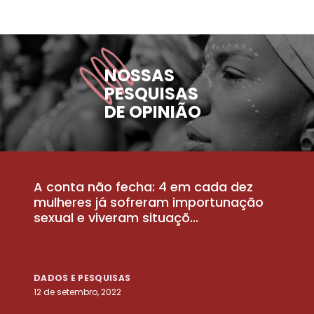
NOSSAS
PESQUISAS
DE OPINIÃO
A conta não fecha: 4 em cada dez
P
la
mulheres já sofreram importunação
a
sexual e viveram situaçõ...
m
DADOS E PESQUISAS
D
12 de setembro, 2022
25