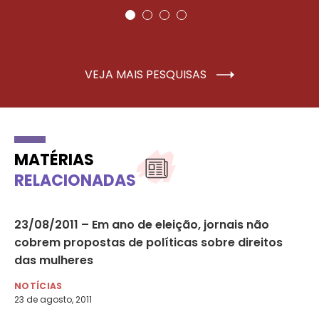
VEJA MAIS PESQUISAS
MATÉRIAS
RELACIONADAS
o
23/08/2011 – Em ano de eleição, jornais não
31
cobrem propostas de políticas sobre direitos
po
das mulheres
se
NOTÍCIAS
NO
23 de agosto, 2011
31 