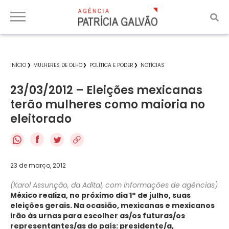
INÍCIO
MULHERES DE OLHO
POLÍTICA E PODER
NOTÍCIAS
23/03/2012 – Eleições mexicanas
terão mulheres como maioria no
eleitorado
f
23 de março, 2012
(Karol Assunção, da Adital, c
om informações de agências
)
México realiza, no próximo dia 1° de julho, suas
eleições gerais. Na ocasião, mexicanas e mexicanos
irão às urnas para escolher as/os futuras/os
representantes/as do país: presidente/a,