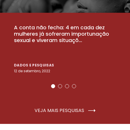
A conta não fecha: 4 em cada dez
P
la
mulheres já sofreram importunação
a
sexual e viveram situaçõ...
m
DADOS E PESQUISAS
D
12 de setembro, 2022
25
VEJA MAIS PESQUISAS