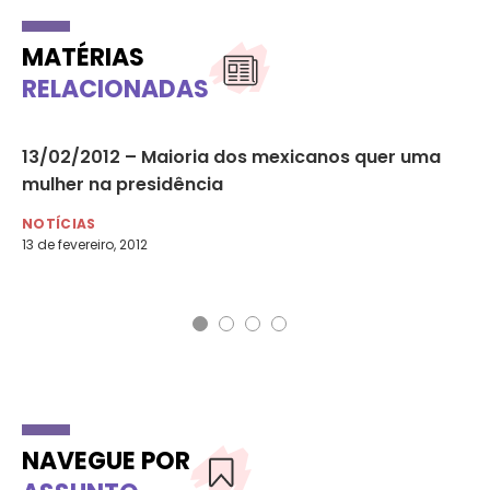
MATÉRIAS
RELACIONADAS
os
13/02/2012 – Maioria dos mexicanos quer uma
“M
mulher na presidência
di
NOTÍCIAS
NO
13 de fevereiro, 2012
25 
NAVEGUE POR