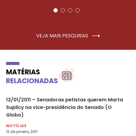
VEJA MAIS PESQUISAS
MATÉRIAS
RELACIONADAS
12/01/2011 – Senadoras petistas querem Marta
03
Suplicy na vice-presidência do Senado (O
o 
Globo)
NO
3 d
NOTÍCIAS
12 de janeiro, 2011