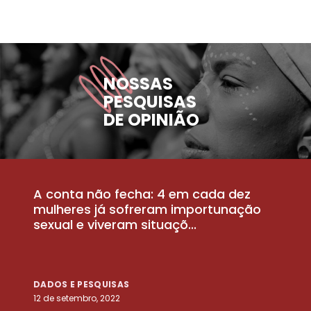
NOSSAS
PESQUISAS
DE OPINIÃO
A conta não fecha: 4 em cada dez
P
la
mulheres já sofreram importunação
a
sexual e viveram situaçõ...
m
DADOS E PESQUISAS
D
12 de setembro, 2022
25