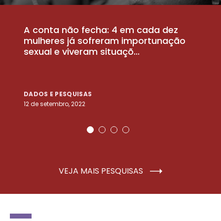
A conta não fecha: 4 em cada dez
P
la
mulheres já sofreram importunação
a
sexual e viveram situaçõ...
m
DADOS E PESQUISAS
D
12 de setembro, 2022
25
VEJA MAIS PESQUISAS