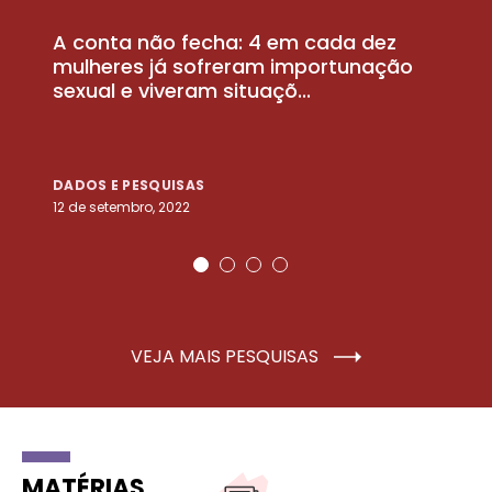
A conta não fecha: 4 em cada dez
P
la
mulheres já sofreram importunação
a
sexual e viveram situaçõ...
m
DADOS E PESQUISAS
D
12 de setembro, 2022
25
VEJA MAIS PESQUISAS
MATÉRIAS