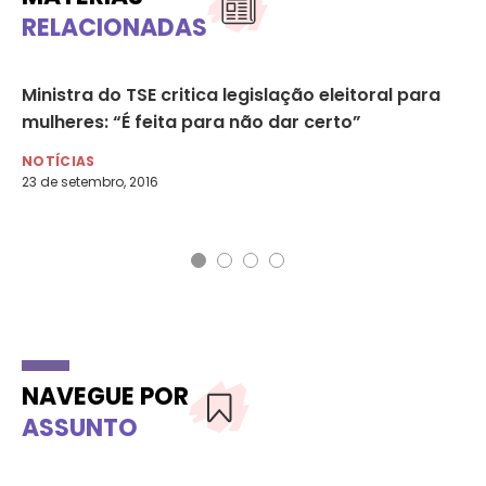
RELACIONADAS
Ministra do TSE critica legislação eleitoral para
“C
s
mulheres: “É feita para não dar certo”
co
Ga
NOTÍCIAS
23 de setembro, 2016
NO
30 
NAVEGUE POR
ASSUNTO