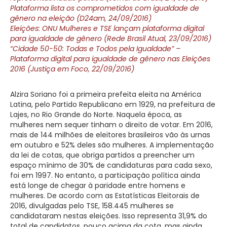
Plataforma lista os comprometidos com igualdade de
gênero na eleição (D24am, 24/09/2016)
Eleições: ONU Mulheres e TSE lançam plataforma digital
para igualdade de gênero (Rede Brasil Atual, 23/09/2016)
“Cidade 50-50: Todas e Todos pela Igualdade” –
Plataforma digital para igualdade de gênero nas Eleições
2016 (Justiça em Foco, 22/09/2016)
Alzira Soriano foi a primeira prefeita eleita na América
Latina, pelo Partido Republicano em 1929, na prefeitura de
Lajes, no Rio Grande do Norte. Naquela época, as
mulheres nem sequer tinham o direito de votar. Em 2016,
mais de 144 milhões de eleitores brasileiros vão às urnas
em outubro e 52% deles são mulheres. A implementação
da lei de cotas, que obriga partidos a preencher um
espaço mínimo de 30% de candidaturas para cada sexo,
foi em 1997. No entanto, a participação política ainda
está longe de chegar à paridade entre homens e
mulheres. De acordo com as Estatísticas Eleitorais de
2016, divulgadas pelo TSE, 158.445 mulheres se
candidataram nestas eleições. Isso representa 31,9% do
total de candidatos, pouco acima da cota, mas ainda