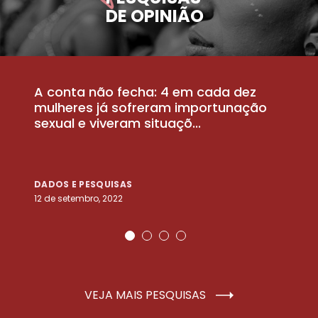
DE OPINIÃO
A conta não fecha: 4 em cada dez
P
la
mulheres já sofreram importunação
a
sexual e viveram situaçõ...
m
DADOS E PESQUISAS
D
12 de setembro, 2022
25
VEJA MAIS PESQUISAS