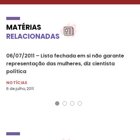
MATÉRIAS
RELACIONADAS
es
06/07/2011 – Lista fechada em si não garante
Me
representação das mulheres, diz cientista
na
política
NO
24 
NOTÍCIAS
6 de julho, 2011