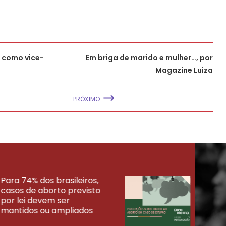
a como vice-
Em briga de marido e mulher…, por
Magazine Luiza
PRÓXIMO
Para 74% dos brasileiros,
30% 
casos de aborto previsto
fora
UISAS
por lei devem ser
mort
mantidos ou ampliados
uma 
tenta