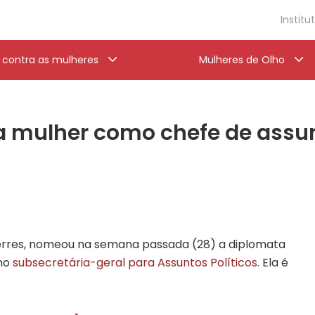
Institu
a contra as mulheres
Mulheres de Olho
 mulher como chefe de assun
terres, nomeou na semana passada (28) a diplomata
mo
subsecretária-geral para Assuntos Políticos
. Ela é