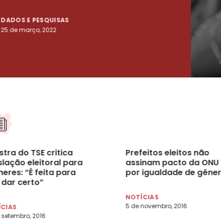
DADOS E PESQUISAS
DADO
25 de março, 2022
23 de
stra do TSE critica
Prefeitos eleitos não
slação eleitoral para
assinam pacto da ONU
eres: “É feita para
por igualdade de gêne
 dar certo”
NOTÍCIAS
5 de novembro, 2016
ÍCIAS
 setembro, 2016