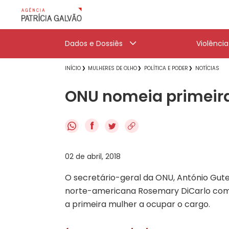
Dados e Dossiês
Violênci
INÍCIO
MULHERES DE OLHO
POLÍTICA E PODER
NOTÍCIAS
ONU nomeia primeira
f
02 de abril, 2018
O secretário-geral da ONU, António Gu
norte-americana Rosemary DiCarlo co
a primeira mulher a ocupar o cargo.