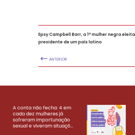
Epsy Campbell Barr, a 1ª mulher negra eleit
presidente de um país latino
ANTERIOR
A conta não fecha: 4 em
cada dez mulheres já
VEJA MAIS PESQ
sofreram importunação
sexual e viveram situaçõ...