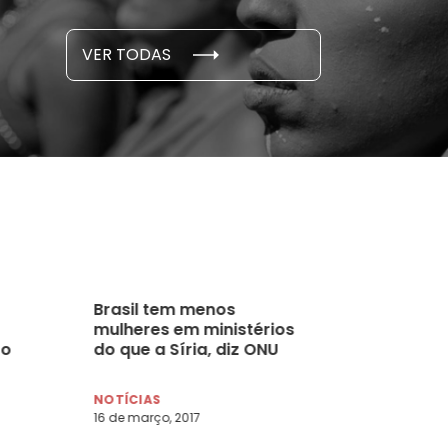
S E PESQUISAS
DADOS E P
VER TODAS
 novembro, 2021
15 de outubro
Brasil tem menos
mulheres em ministérios
ro
do que a Síria, diz ONU
NOTÍCIAS
16 de março, 2017