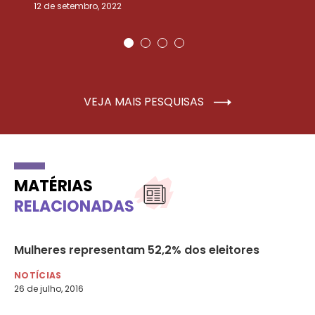
12 de setembro, 2022
25
VEJA MAIS PESQUISAS
MATÉRIAS
RELACIONADAS
Mulheres representam 52,2% dos eleitores
Ma
po
NOTÍCIAS
26 de julho, 2016
NO
25 