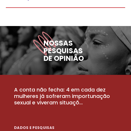
NOSSAS
PESQUISAS
DE OPINIÃO
A conta não fecha: 4 em cada dez
P
la
mulheres já sofreram importunação
a
sexual e viveram situaçõ...
m
DADOS E PESQUISAS
D