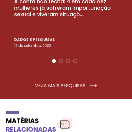
A conta não fecha: 4 em cada dez
P
la
mulheres já sofreram importunação
a
sexual e viveram situaçõ...
m
DADOS E PESQUISAS
D
12 de setembro, 2022
25
VEJA MAIS PESQUISAS
MATÉRIAS
RELACIONADAS