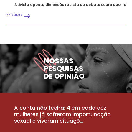
Ativista aponta dimensão racista do debate sobre aborto
PRÓXIMO
NOSSAS
PESQUISAS
DE OPINIÃO
A conta não fecha: 4 em cada dez
P
la
mulheres já sofreram importunação
a
sexual e viveram situaçõ...
m