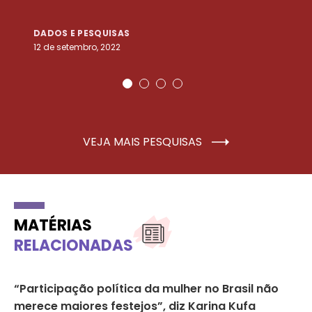
DADOS E PESQUISAS
D
12 de setembro, 2022
25
VEJA MAIS PESQUISAS
MATÉRIAS
RELACIONADAS
“Participação política da mulher no Brasil não
Ma
merece maiores festejos”, diz Karina Kufa
ca