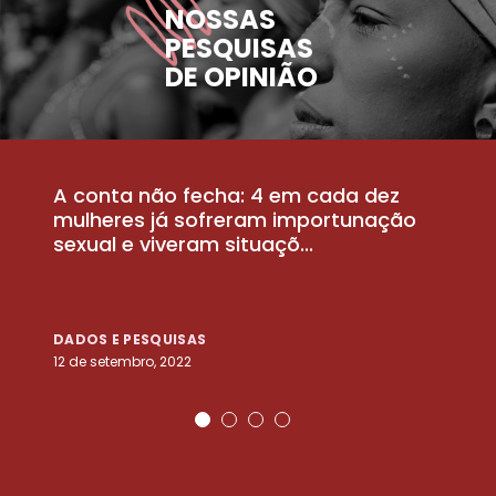
NOSSAS
PESQUISAS
DE OPINIÃO
A conta não fecha: 4 em cada dez
P
la
mulheres já sofreram importunação
a
sexual e viveram situaçõ...
m
DADOS E PESQUISAS
D
12 de setembro, 2022
25