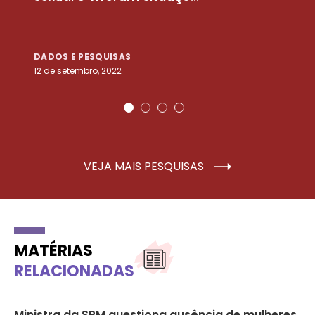
DADOS E PESQUISAS
D
12 de setembro, 2022
25
VEJA MAIS PESQUISAS
MATÉRIAS
RELACIONADAS
Ministra da SPM questiona ausência de mulheres
Pa