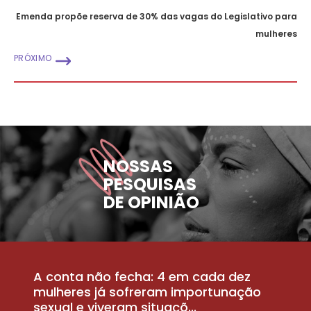
Emenda propõe reserva de 30% das vagas do Legislativo para
mulheres
PRÓXIMO
NOSSAS
PESQUISAS
DE OPINIÃO
A conta não fecha: 4 em cada dez
P
la
mulheres já sofreram importunação
a
sexual e viveram situaçõ...
m