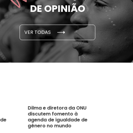
e por parceiro ou ex;
seus des
DE OPINIÃO
em cada 6 já sofreu
cidade
...
S E PESQUISAS
DADOS E P
VER TODAS
 novembro, 2021
15 de outubro
Dilma e diretora da ONU
discutem fomento à
ade
agenda de igualdade de
gênero no mundo