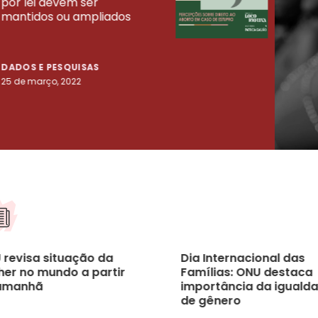
por lei devem ser
mort
mantidos ou ampliados
uma 
tenta
DADOS E PESQUISAS
DADO
25 de março, 2022
23 de
 revisa situação da
Dia Internacional das
her no mundo a partir
Famílias: ONU destaca
amanhã
importância da iguald
de gênero