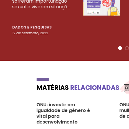
sofreram importunação
sexual e viveram situaçõ...
DADOS E PESQUISAS
12 de setembro, 2022
MATÉRIAS
RELACIONADAS
ONU: investir em
ONU
igualdade de gênero é
mul
vital para
de 
desenvolvimento