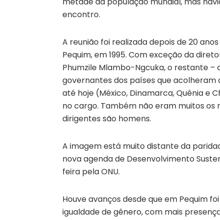
metade da população mundial, mas havi
encontro.
A reunião foi realizada depois de 20 ano
Pequim, em 1995. Com exceção da diretor
Phumzile Mlambo-Ngcuka, o restante – d
governantes dos países que acolheram a
até hoje (México, Dinamarca, Quênia e 
no cargo. Também não eram muitos os ro
dirigentes são homens.
A imagem está muito distante da parid
nova agenda de Desenvolvimento Susten
feira pela ONU.
Houve avanços desde que em Pequim foi
igualdade de gênero, com mais presença