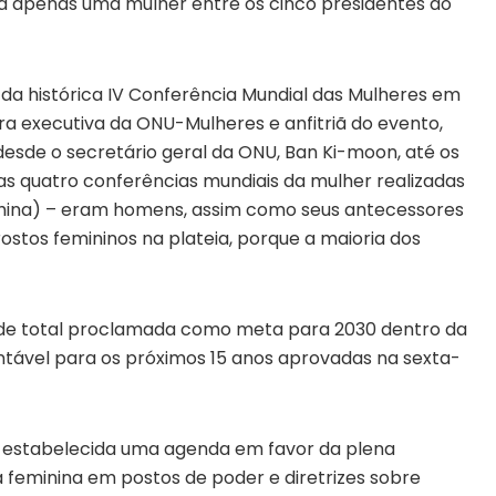
a apenas uma mulher entre os cinco presidentes do
s da histórica IV Conferência Mundial das Mulheres em
a executiva da ONU-Mulheres e anfitriã do evento,
esde o secretário geral da ONU, Ban Ki-moon, até os
s quatro conferências mundiais da mulher realizadas
China) – eram homens, assim como seus antecessores
stos femininos na plateia, porque a maioria dos
ade total proclamada como meta para 2030 dentro da
tável para os próximos 15 anos aprovadas na sexta-
 estabelecida uma agenda em favor da plena
 feminina em postos de poder e diretrizes sobre