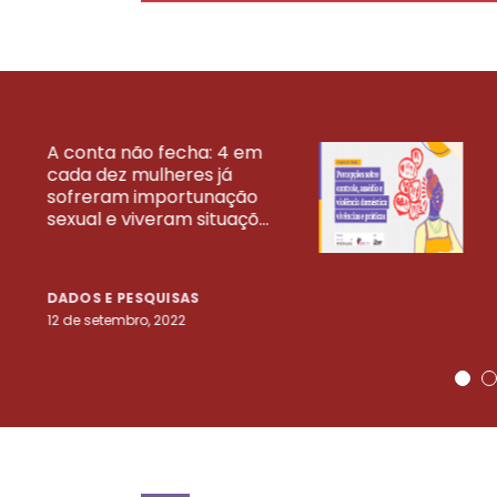
A conta não fecha: 4 em
cada dez mulheres já
VEJA MAIS PESQ
sofreram importunação
sexual e viveram situaçõ...
DADOS E PESQUISAS
12 de setembro, 2022