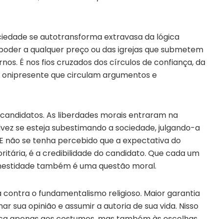
ciedade se autotransforma extravasa da lógica
 poder a qualquer preço ou das igrejas que submetem
rnos. É nos fios cruzados dos círculos de confiança, da
ia onipresente que circulam argumentos e
 candidatos. As liberdades morais entraram na
lvez se esteja subestimando a sociedade, julgando-a
 E não se tenha percebido que a expectativa do
itária, é a credibilidade do candidato. Que cada um
Honestidade também é uma questão moral.
da contra o fundamentalismo religioso. Maior garantia
r sua opinião e assumir a autoria de sua vida. Nisso
lica apenas aos costumes, mas também às escolhas