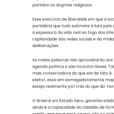
partidos ou dogmas religiosos.
Esse exercício de liberdade em que a so
partidária que tudo submete à luta pelo
a espessura da vida real ao fogo dos infe
capilaridade das redes sociais e da míd
deliberações.
As meias palavras não aproveitarão aos
agenda política e são incontornáveis. Ta
mais conservadora do que ela de fato é.
eleitor, essa sim esmagadoramente major
esteja realmente por trás do que diz. 
O Brasil é um Estado laico, garantia sóli
ainda é a capacidade do cidadão de forma
reside uma nova postura que não se ap