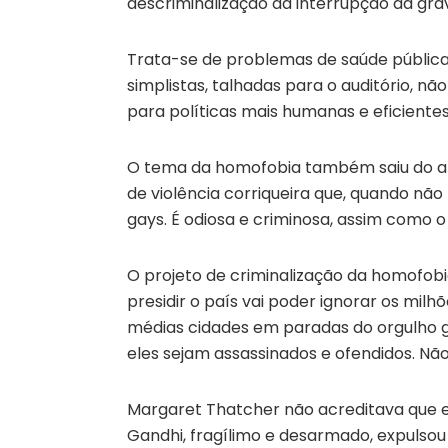
descriminalização da interrupção da grav
Trata-se de problemas de saúde públic
simplistas, talhadas para o auditório,
para políticas mais humanas e eficiente
O tema da homofobia também saiu do ar
de violência corriqueira que, quando nã
gays. É odiosa e criminosa, assim como o
O projeto de criminalização da homofobi
presidir o país vai poder ignorar os mil
médias cidades em paradas do orgulho 
eles sejam assassinados e ofendidos. Nã
Margaret Thatcher não acreditava que e
Gandhi, fragílimo e desarmado, expulsou 