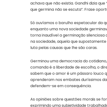
achava que não existia. Gandhi dizia que 
que germina não se escuta”. Frase oportu
Só ouvíamos o barulho espetacular da q
enquanto uma nova sociedade germinav
torna inaudível a germinação silencios
na sociedade, aquela que supostamente n
luta pelas causas que lhe são caras.
Germinou uma democracia do cotidiano, 
comanda é a liberdade de escolha, o direi
sabem que o amor é um pássaro louco q
aprenderam nos embates duríssimos da 
defendem-se em consequência.
As opiniões sobre questões morais se fo
exprimindo uma subjetividade trabalhada