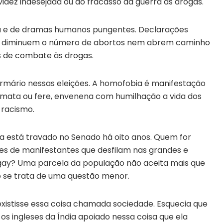
idez indesejada ou do fracasso da guerra às drogas.
a e de dramas humanos pungentes. Declarações
 não diminuem o número de abortos nem abrem caminho
s de combate às drogas.
mário nessas eleições. A homofobia é manifestação
o mata ou fere, envenena com humilhação a vida dos
 racismo.
a está travado no Senado há oito anos. Quem for
hões de manifestantes que desfilam nas grandes e
gay? Uma parcela da população não aceita mais que
o se trata de uma questão menor.
xistisse essa coisa chamada sociedade. Esquecia que
os ingleses da Índia apoiado nessa coisa que ela