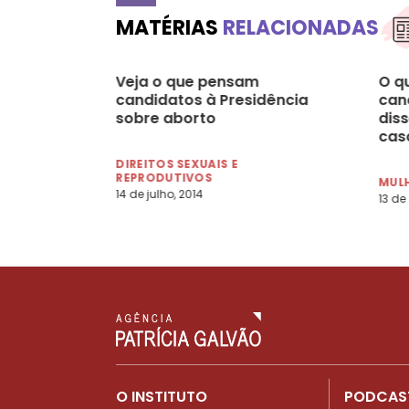
MATÉRIAS
RELACIONADAS
Veja o que pensam
O qu
candidatos à Presidência
can
sobre aborto
dis
cas
e a
DIREITOS SEXUAIS E
REPRODUTIVOS
MULH
14 de julho, 2014
13 de
O INSTITUTO
PODCAS