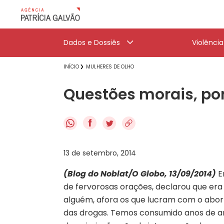
Dados e Dossiês
Violênci
INÍCIO
MULHERES DE OLHO
Questões morais, por
f
13 de setembro, 2014
(Blog do Noblat/O Globo, 13/09/2014)
E
de fervorosas orações, declarou que era
alguém, afora os que lucram com o aborto
das drogas. Temos consumido anos de 