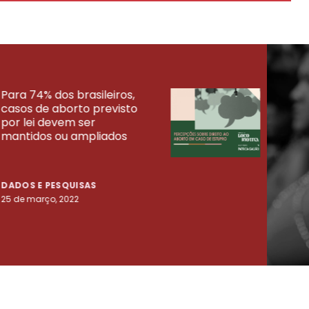
Para 74% dos brasileiros,
30% 
casos de aborto previsto
fora
UISAS
por lei devem ser
mort
mantidos ou ampliados
uma 
tenta
DADOS E PESQUISAS
DADO
25 de março, 2022
23 de