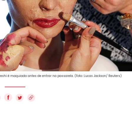
shi é maquiada antes de entrar na passarela. (Foto: Lucas Jackson/ Reuters)
f