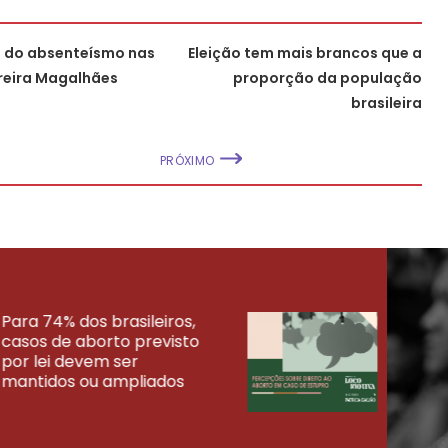
a do absenteísmo nas
Eleição tem mais brancos que a
rreira Magalhães
proporção da população
brasileira
PRÓXIMO
Para 74% dos brasileiros,
30% 
casos de aborto previsto
fora
UISAS
por lei devem ser
mort
mantidos ou ampliados
uma 
tenta