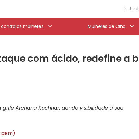
Institu
a contra as mulheres
Mulheres de Olho
taque com ácido, redefine a 
a grife Archana Kochhar, dando visibilidade à sua
origem)