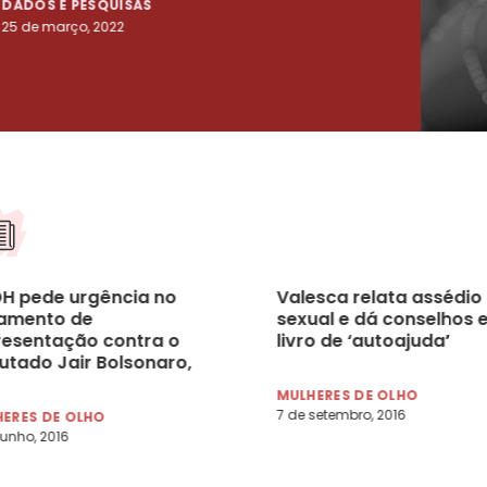
DADOS E PESQUISAS
DADO
25 de março, 2022
23 de
H pede urgência no
Valesca relata assédio
gamento de
sexual e dá conselhos 
resentação contra o
livro de ‘autoajuda’
utado Jair Bolsonaro,
 acusação de
MULHERES DE OLHO
logia ao estupro
7 de setembro, 2016
ERES DE OLHO
junho, 2016