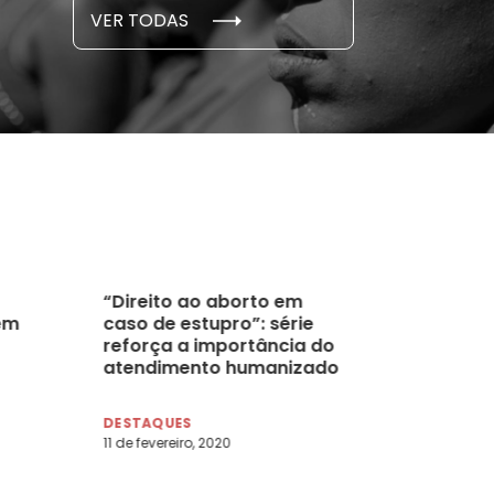
S E PESQUISAS
DADOS E P
VER TODAS
 novembro, 2021
15 de outubro
“Direito ao aborto em
em
caso de estupro”: série
reforça a importância do
atendimento humanizado
na saúde e na justiça
DESTAQUES
11 de fevereiro, 2020