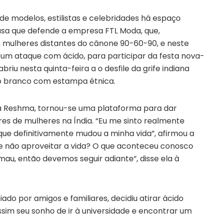
e modelos, estilistas e celebridades há espaço
usa que defende a empresa FTL Moda, que,
ulheres distantes do cânone 90-60-90, e neste
 um ataque com ácido, para participar da festa nova-
briu nesta quinta-feira a o desfile da grife indiana
o branco com estampa étnica.
ara Reshma, tornou-se uma plataforma para dar
res de mulheres na Índia. “Eu me sinto realmente
 que definitivamente mudou a minha vida”, afirmou a
que não aproveitar a vida? O que aconteceu conosco
mau, então devemos seguir adiante”, disse ela à
do por amigos e familiares, decidiu atirar ácido
ssim seu sonho de ir à universidade e encontrar um