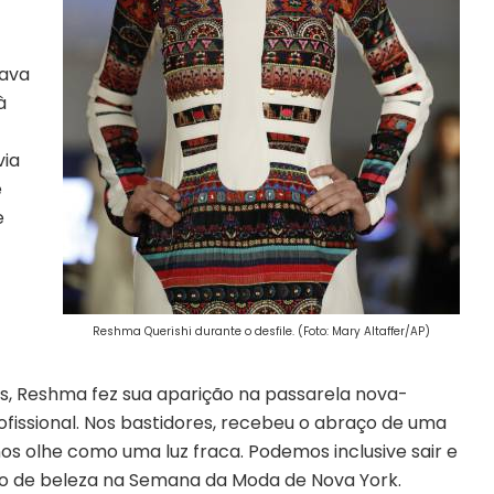
ava
à
via
e
e
Reshma Querishi durante o desfile. (Foto: Mary Altaffer/AP)
is, Reshma fez sua aparição na passarela nova-
fissional. Nos bastidores, recebeu o abraço de uma
os olhe como uma luz fraca. Podemos inclusive sair e
ção de beleza na Semana da Moda de Nova York.