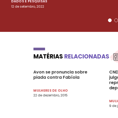
DADOS E PESQUISAS
12 de setembro, 2022
MATÉRIAS
RELACIONADAS
Avon se pronuncia sobre
CND
piada contra Fabíola
jul
rep
dep
MULHERES DE OLHO
com
22 de dezembro, 2015
apo
MULH
9 de 