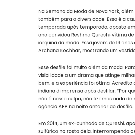
Na Semana da Moda de Nova York, além d
também para a diversidade. Essa é a ca
temporada após temporada, aposta em m
ano convidou Reshma Qureshi, vítima de
iorquina da moda. Essa jovem de 19 anos a
Archana Kochhar, mostrando um vestid
Esse desfile foi muito além da moda. P
visibilidade a um drama que atinge milha
bem, e a experiência foi ótima. Acredito
indiana à imprensa após desfilar. “Por 
não é nossa culpa, não fizemos nada de 
agência AFP na noite anterior ao desfile.
Em 2014, um ex-cunhado de Qureshi, apoia
sulfúrico no rosto dela, interrompendo a