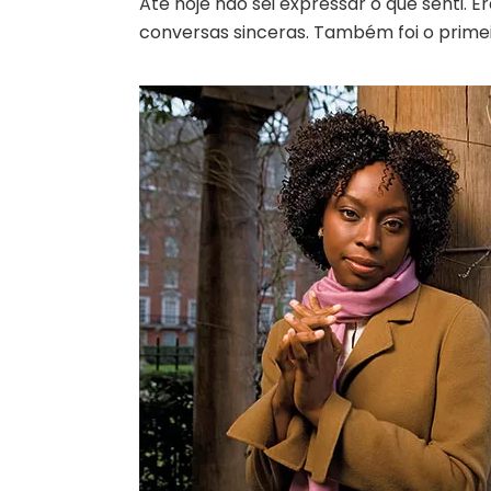
Até hoje não sei expressar o que senti. E
conversas sinceras. Também foi o prime