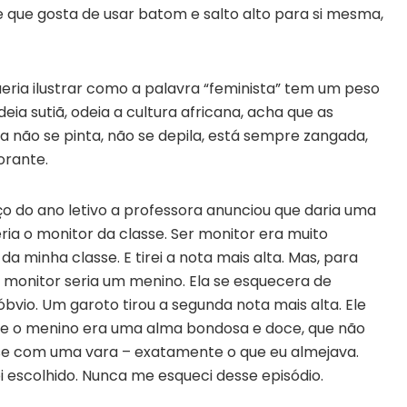
e que gosta de usar batom e salto alto para si mesma,
queria ilustrar como a palavra “feminista” tem um peso
eia sutiã, odeia a cultura africana, acha que as
não se pinta, não se depila, está sempre zangada,
orante.
o do ano letivo a professora anunciou que daria uma
eria o monitor da classe. Ser monitor era muito
a minha classe. E tirei a nota mais alta. Mas, para
o monitor seria um menino. Ela se esquecera de
bvio. Um garoto tirou a segunda nota mais alta. Ele
que o menino era uma alma bondosa e doce, que não
sse com uma vara – exatamente o que eu almejava.
oi escolhido. Nunca me esqueci desse episódio.