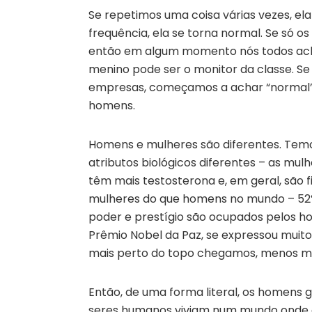
Se repetimos uma coisa várias vezes, el
frequência, ela se torna normal. Se só 
então em algum momento nós todos ac
menino pode ser o monitor da classe. S
empresas, começamos a achar “normal” 
homens.
Homens e mulheres são diferentes. Temos
atributos biológicos diferentes – as mu
têm mais testosterona e, em geral, são 
mulheres do que homens no mundo – 52%
poder e prestígio são ocupados pelos h
Prêmio Nobel da Paz, se expressou muit
mais perto do topo chegamos, menos m
Então, de uma forma literal, os homens g
seres humanos viviam num mundo onde a 