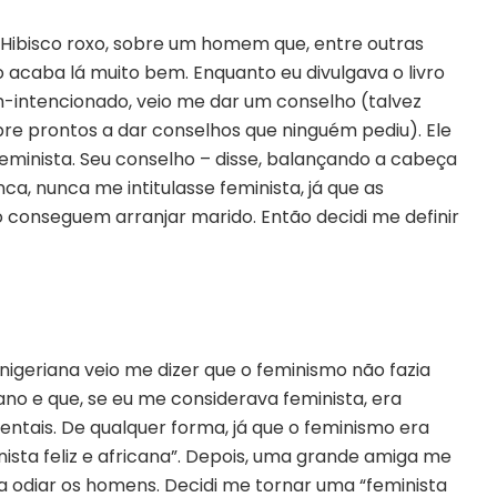
ibisco roxo, sobre um homem que, entre outras
ão acaba lá muito bem. Enquanto eu divulgava o livro
m-intencionado, veio me dar um conselho (talvez
re prontos a dar conselhos que ninguém pediu). Ele
eminista. Seu conselho – disse, balançando a cabeça
a, nunca me intitulasse feminista, já que as
o conseguem arranjar marido. Então decidi me definir
 nigeriana veio me dizer que o feminismo não fazia
cano e que, se eu me considerava feminista, era
entais. De qualquer forma, já que o feminismo era
nista feliz e africana”. Depois, uma grande amiga me
via odiar os homens. Decidi me tornar uma “feminista