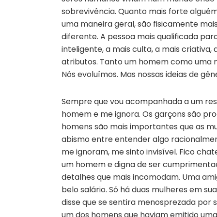
sobrevivência. Quanto mais forte alguém 
uma maneira geral, são fisicamente ma
diferente. A pessoa mais qualificada para
inteligente, a mais culta, a mais criativ
atributos. Tanto um homem como uma mul
Nós evoluímos. Mas nossas ideias de gên
Sempre que vou acompanhada a um rest
homem e me ignora. Os garçons são pro
homens são mais importantes que as mul
abismo entre entender algo racionalme
me ignoram, me sinto invisível. Fico cha
um homem e digna de ser cumprimentada.
detalhes que mais incomodam. Uma ami
belo salário. Só há duas mulheres em sua
disse que se sentira menosprezada por s
um dos homens que haviam emitido uma o