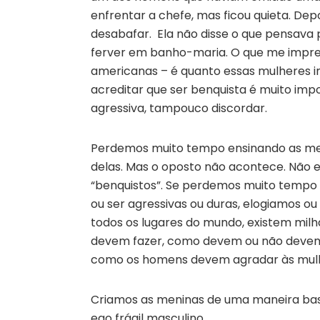
enfrentar a chefe, mas ficou quieta. Depo
desabafar. Ela não disse o que pensava 
ferver em banho-maria. O que me impres
americanas – é quanto essas mulheres i
acreditar que ser benquista é muito impo
agressiva, tampouco discordar.
Perdemos muito tempo ensinando as me
delas. Mas o oposto não acontece. Não 
“benquistos”. Se perdemos muito tempo 
ou ser agressivas ou duras, elogiamos
todos os lugares do mundo, existem milha
devem fazer, como devem ou não devem s
como os homens devem agradar às mulh
Criamos as meninas de uma maneira bast
ego frágil masculino