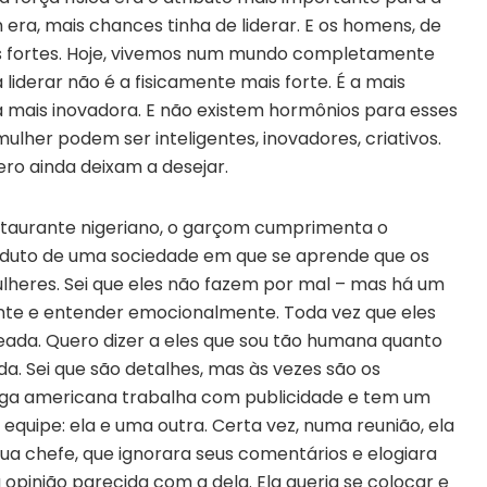
era, mais chances tinha de liderar. E os homens, de
is fortes. Hoje, vivemos num mundo completamente
 liderar não é a fisicamente mais forte. É a mais
a, a mais inovadora. E não existem hormônios para esses
her podem ser inteligentes, inovadores, criativos.
ero ainda deixam a desejar.
aurante nigeriano, o garçom cumprimenta o
duto de uma sociedade em que se aprende que os
heres. Sei que eles não fazem por mal – mas há um
nte e entender emocionalmente. Toda vez que eles
teada. Quero dizer a eles que sou tão humana quanto
 Sei que são detalhes, mas às vezes são os
ga americana trabalha com publicidade e tem um
 equipe: ela e uma outra. Certa vez, numa reunião, ela
ua chefe, que ignorara seus comentários e elogiara
pinião parecida com a dela. Ela queria se colocar e