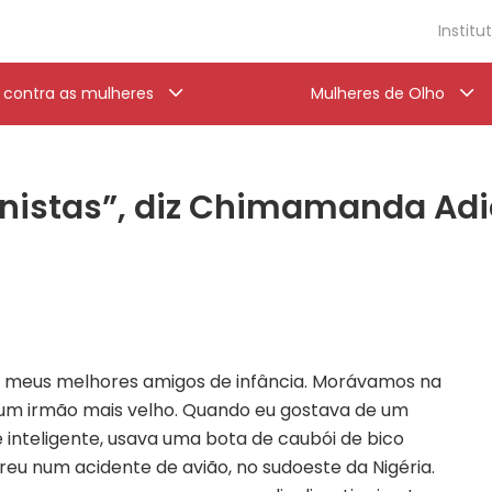
Institu
a contra as mulheres
Mulheres de Olho
nistas”, diz Chimamanda Adi
meus melhores amigos de infância. Morávamos na
um irmão mais velho. Quando eu gostava de um
e inteligente, usava uma bota de caubói de bico
eu num acidente de avião, no sudoeste da Nigéria.