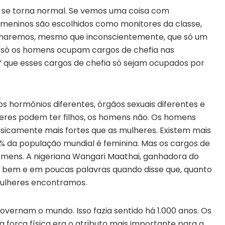
a se torna normal. Se vemos uma coisa com
os meninos são escolhidos como monitores da classe,
haremos, mesmo que inconscientemente, que só um
e só os homens ocupam cargos de chefia nas
que esses cargos de chefia só sejam ocupados por
 hormônios diferentes, órgãos sexuais diferentes e
lheres podem ter filhos, os homens não. Os homens
fisicamente mais fortes que as mulheres. Existem mais
 da população mundial é feminina. Mas os cargos de
omens. A nigeriana Wangari Maathai, ganhadora do
o bem e em poucas palavras quando disse que, quanto
ulheres encontramos.
overnam o mundo. Isso fazia sentido há 1.000 anos. Os
força física era o atributo mais importante para a