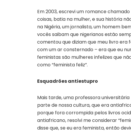
Em 2003, escrevi um romance chamado H
coisas, batia na mulher, e sua história n
na Nigéria, um jornalista, um homem be
vocês saibam que nigerianos estão semp
comentou que diziam que meu livro era f
com um ar consternado – era que eu nunc
feministas são mulheres infelizes que nã
como “feminista feliz”.
Esquadrões antiestupro
Mais tarde, uma professora universitária
parte de nossa cultura, que era antiafri
porque fora corrompida pelos livros ocid
antiafricano, resolvi me considerar “femi
disse que, se eu era feminista, então de