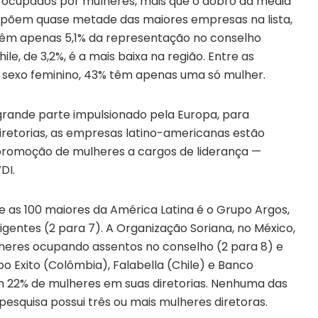
 ocupados por mulheres, mais que o dobro da média
mpõem quase metade das maiores empresas na lista,
têm apenas 5,1% da representação no conselho
e, de 3,2%, é a mais baixa na região. Entre as
sexo feminino, 43% têm apenas uma só mulher.
grande parte impulsionado pela Europa, para
retorias, as empresas latino-americanas estão
 promoção de mulheres a cargos de liderança —
DI.
as 100 maiores da América Latina é o Grupo Argos,
gentes (2 para 7). A Organização Soriana, no México,
heres ocupando assentos no conselho (2 para 8) e
 Exito (Colômbia), Falabella (Chile) e Banco
êm 22% de mulheres em suas diretorias. Nenhuma das
squisa possui três ou mais mulheres diretoras.