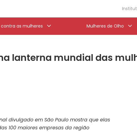
Institu
a contra as mulheres
Mulheres de Olho
 na lanterna mundial das mul
nal divulgado em São Paulo mostra que elas
 das 100 maiores empresas da região