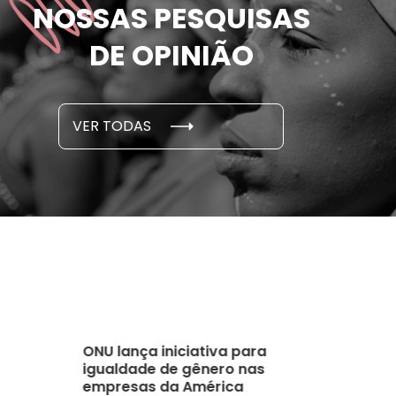
NOSSAS PESQUISAS
m ameaçadas de
sofreram 
e por parceiro ou ex;
seus des
DE OPINIÃO
em cada 6 já sofreu
cidade
...
S E PESQUISAS
DADOS E P
VER TODAS
 novembro, 2021
15 de outubro
ONU lança iniciativa para
igualdade de gênero nas
empresas da América