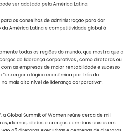
 pode ser adotado pela América Latina.
 para os conselhos de administração para dar
da América Latina e competitividade global à
icamente todas as regiões do mundo, que mostra que o
rgos de liderança corporativos , como diretoras ou
o com as empresas de maior rentabilidade e sucesso
sa “enxergar a lógica econômica por trás da
o mais alto nível de liderança corporativa”.
, a Global Summit of Women reúne cerca de mil
uras, idiomas, idades e crenças com duas coisas em
 São 45 diretoras executivas e centenas de diretoras