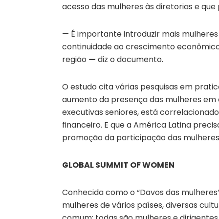
acesso das mulheres às diretorias e que
— É importante introduzir mais mulheres
continuidade ao crescimento econômico 
região
—
diz o documento.
O estudo cita várias pesquisas em prat
aumento da presença das mulheres em ca
executivas seniores, está correlacionad
financeiro. E que a América Latina preci
promoção da participação das mulheres n
GLOBAL SUMMIT OF WOMEN
Conhecida como o “Davos das mulheres”
mulheres de vários países, diversas cult
comum: todas são mulheres e dirigentes.