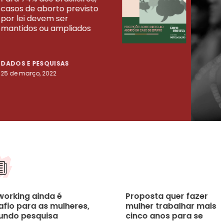
casos de aborto previsto
fora
UISAS
por lei devem ser
mort
mantidos ou ampliados
uma 
tenta
DADOS E PESQUISAS
DADO
25 de março, 2022
23 de
working ainda é
Proposta quer fazer
afio para as mulheres,
mulher trabalhar mais
undo pesquisa
cinco anos para se