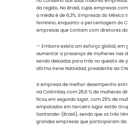
no conselho das suas maiores empresas
da região
.
No Brasil, cujas empresas co
a média é de 6,3%. Empresas do México 
feminino, enquanto a percentagem do Chil
empresas que contam com diretores do 
— Embora exista um esforço global, em 
aumentar a presença de mulheres nas di
sendo deixadas para trás no quesito de
afirma Irene Natividad, presidente da CW
A empresa de melhor desempenho entre 
na Colômbia, com 28,6 % de mulheres diri
ficou em segundo lugar, com 25% de mul
empatados em terceiro lugar estão Grupo
Santander (Brasil), sendo que os três t
grandes empresas que participaram da pe