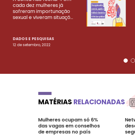
cada dez mulheres já
VEJA MAIS PESQ
sofreram importunação
sexual e viveram situaçõ...
DADOS E PESQUISAS
12 de setembro, 2022
MATÉRIAS
RELACIONADAS
Mulheres ocupam só 6%
Net
das vagas em conselhos
des
de empresas no país
seg