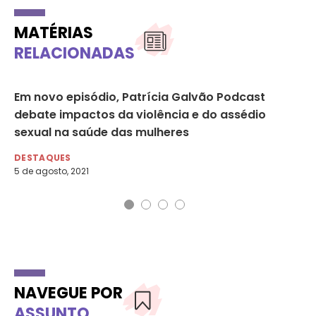
MATÉRIAS
RELACIONADAS
Em novo episódio, Patrícia Galvão Podcast
Em
e
debate impactos da violência e do assédio
Ga
sexual na saúde das mulheres
de
DESTAQUES
DE
5 de agosto, 2021
9 d
NAVEGUE POR
ASSUNTO