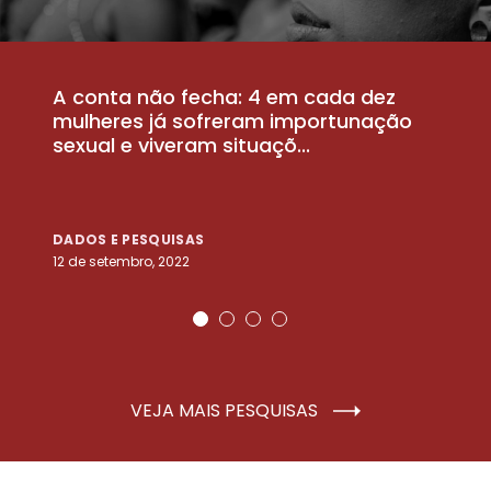
A conta não fecha: 4 em cada dez
P
la
mulheres já sofreram importunação
a
sexual e viveram situaçõ...
m
DADOS E PESQUISAS
D
12 de setembro, 2022
25
VEJA MAIS PESQUISAS