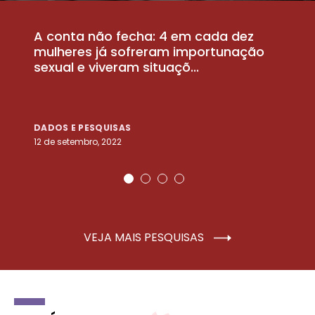
A conta não fecha: 4 em cada dez
P
la
mulheres já sofreram importunação
a
sexual e viveram situaçõ...
m
DADOS E PESQUISAS
D
12 de setembro, 2022
25
VEJA MAIS PESQUISAS