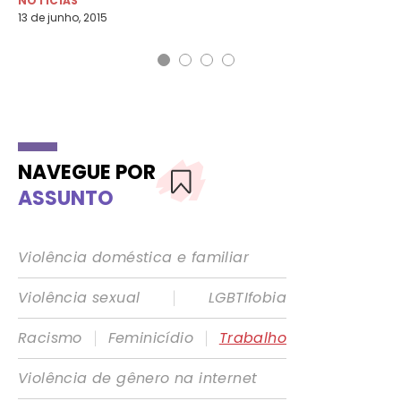
NOTÍCIAS
NO
13 de junho, 2015
9 d
NAVEGUE POR
ASSUNTO
Violência doméstica e familiar
|
Violência sexual
LGBTIfobia
|
|
Racismo
Feminicídio
Trabalho
Violência de gênero na internet