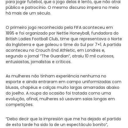
para jogar futebol, que o jogo delas é lento, que não atrai
público e patrocínio. O mesmo discurso impera no meio
há mais de um século.
O primeiro jogo reconhecido pela FIFA aconteceu em
1895 e foi organizado por Nettie Honeyball, fundadora do
British Ladies Football Club, time que representava o Norte
da Inglaterra e que goleou o time do Sul por 7×1. A partida
aconteceu no Crouch End Athletic, em Londres e,
segundo o jornal “The Guardian”, atraiu 10 mil curiosos,
entusiastas, jornalistas e críticos.
As mulheres não tinham experiência nenhuma no
esporte e ainda entraram em campo uniformizadas com
blusas, chapéus e calças muito largas amarradas abaixo
do joelho. A roupa da ocasião foi tratada como uma
evolução, afinal, mulheres só usavam saias longas em
competições.
“Debo decir que la impresión que me ha dejado el partido
de esta tarde ha sido la de un espectáculo bonito”,