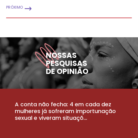
PRÓXIMO
NOSSAS
PESQUISAS
DE OPINIÃO
A conta não fecha: 4 em cada dez
P
la
mulheres já sofreram importunação
a
sexual e viveram situaçõ...
m