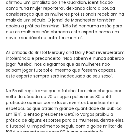
afirmou um jornalista do The Guardian, identificado
como “una mujer reportera”, deixando claro a pouca
consideração que as mulheres profissionais recebiam há
mais de um século. O jornal de Manchester também
apoiou a prática feminina: “Não há nenhuma razão para
que as mulheres não abracem este esporte como um
novo e saudável de entretenimento”.
As críticas do Bristol Mercury and Daily Post reverberaram
intolerância e preconceito. “Não sabem e nunca saberão
jogar futebol. Nos alegramos que as mulheres não
saibam jogar futebol e, mesmo que fossem capazes,
este esporte sempre será inadequado ao seu sexo”.
No Brasil, registra-se que o futebol feminino chegou por
volta da década de 20 e seguiu pelos anos 30 e 40
praticado apenas como lazer, eventos beneficentes e
espetáculos que atraiam grande quantidade de público.
Em 1941, o então presidente Getúlio Vargas proibiu a
prática de alguns esportes para as mulheres, dentre eles,
o futebol. O impedimento seguiu com o golpe militar de
1964 e somente nos anos 80 é que a pratica foi