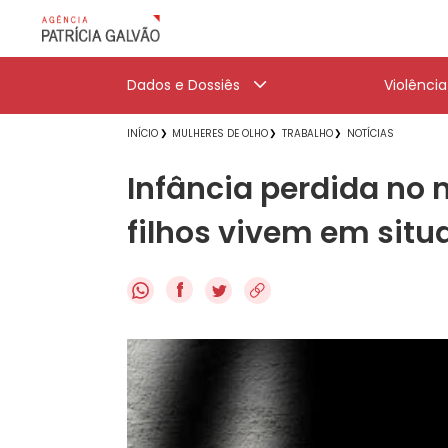
Dados e Dossiês
Violênci
INÍCIO
MULHERES DE OLHO
TRABALHO
NOTÍCIAS
Infância perdida no 
filhos vivem em situ
f