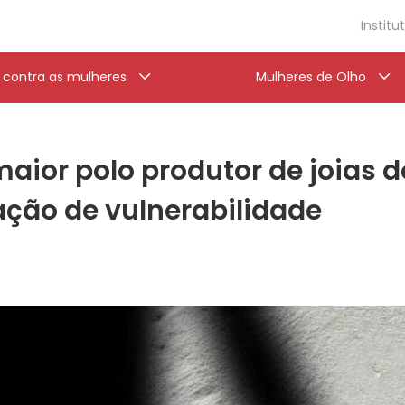
Institu
a contra as mulheres
Mulheres de Olho
maior polo produtor de joias d
ação de vulnerabilidade