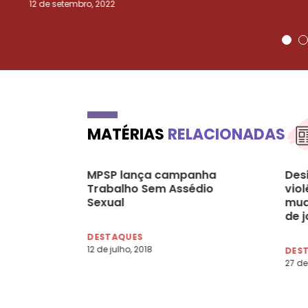
12 de setembro, 2022
MATÉRIAS
RELACIONADAS
MPSP lança campanha
Des
Trabalho Sem Assédio
vio
Sexual
mud
de j
pes
DESTAQUES
12 de julho, 2018
DES
27 de