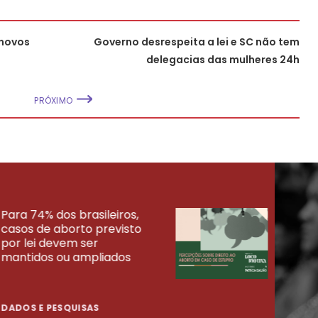
 novos
Governo desrespeita a lei e SC não tem
delegacias das mulheres 24h
PRÓXIMO
Para 74% dos brasileiros,
30% 
casos de aborto previsto
fora
UISAS
por lei devem ser
mort
mantidos ou ampliados
uma 
tenta
DADOS E PESQUISAS
DADO