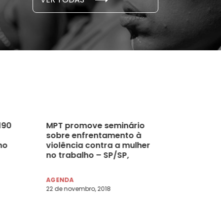
 novembro, 2021
15 de outubro
190
MPT promove seminário
sobre enfrentamento à
no
violência contra a mulher
no trabalho – SP/SP,
05/12/2018
AGENDA
22 de novembro, 2018