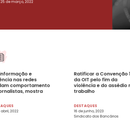
25 de março, 2022
23 de
informação e
Ratificar a Convenção 
lência nas redes
da OIT pelo fim da
am comportamento
violência e do assédio 
ornalistas, mostra
trabalho
quisa
TAQUES
DESTAQUES
 abril, 2022
16 de junho, 2023
Sindicato dos Bancários