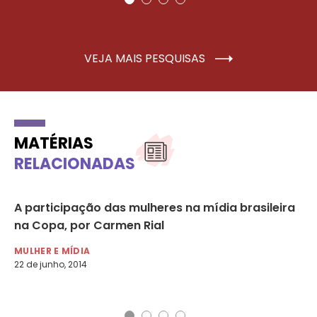
VEJA MAIS PESQUISAS
MATÉRIAS
RELACIONADAS
A participação das mulheres na mídia brasileira
Mu
na Copa, por Carmen Rial
“M
Pa
MULHER E MÍDIA
22 de junho, 2014
NO
11 