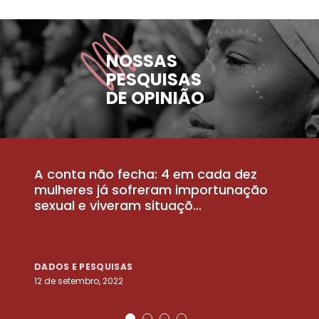
NOSSAS
PESQUISAS
DE OPINIÃO
A conta não fecha: 4 em cada dez
P
la
mulheres já sofreram importunação
a
sexual e viveram situaçõ...
m
DADOS E PESQUISAS
D
12 de setembro, 2022
25