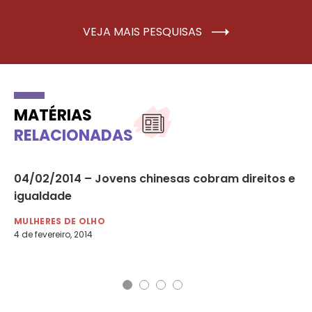
VEJA MAIS PESQUISAS
MATÉRIAS
RELACIONADAS
04/02/2014 – Jovens chinesas cobram direitos e
Ev
igualdade
da
di
MULHERES DE OLHO
4 de fevereiro, 2014
LG
17 