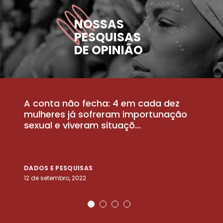
NOSSAS
PESQUISAS
DE OPINIÃO
A conta não fecha: 4 em cada dez
P
la
mulheres já sofreram importunação
a
sexual e viveram situaçõ...
m
DADOS E PESQUISAS
D
12 de setembro, 2022
25