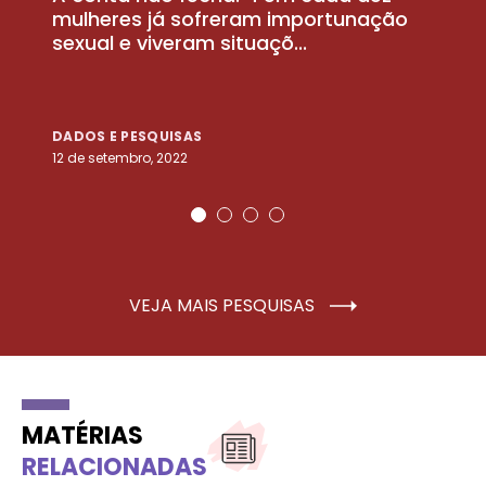
la
mulheres já sofreram importunação
a
sexual e viveram situaçõ...
m
DADOS E PESQUISAS
D
12 de setembro, 2022
25
VEJA MAIS PESQUISAS
MATÉRIAS
RELACIONADAS