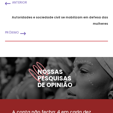
ANTERIOR
Autoridades e sociedade civil se mobilizam em defesa das
mulheres
PRÓXIMO
NOSSAS
PESQUISAS
DE OPINIÃO
A conta não fecha: 4 em cada dez
P