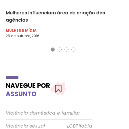
Mulheres influenciam área de criação das
In
agências
ma
MULHER E MÍDIA
MU
25 de outubro, 2016
4 d
NAVEGUE POR
ASSUNTO
Violência doméstica e familiar
|
Violência sexual
LGBTIfobia