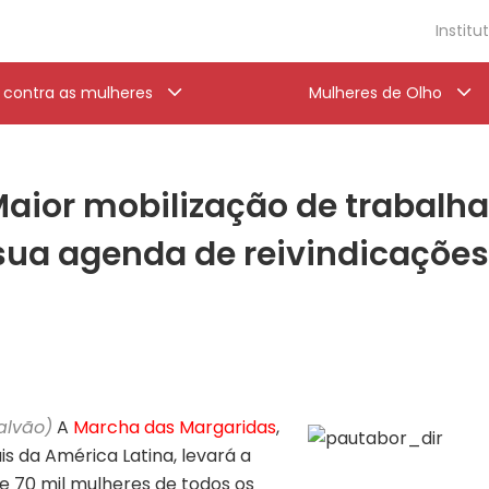
Institu
a contra as mulheres
Mulheres de Olho
aior mobilização de trabalha
sua agenda de reivindicações 
alvão)
A
Marcha das Margaridas
,
s da América Latina, levará a
 de 70 mil mulheres de todos os