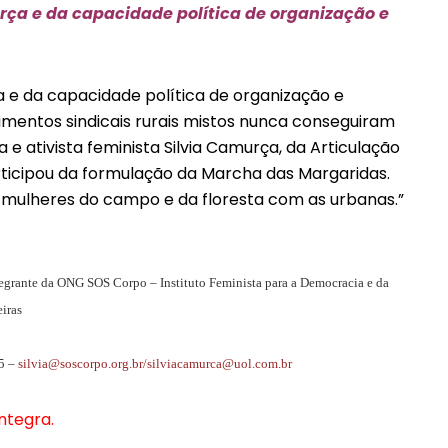
ça e da capacidade política de organização e
e da capacidade política de organização e
imentos sindicais rurais mistos nunca conseguiram
a e ativista feminista Silvia Camurça, da Articulação
rticipou da formulação da Marcha das Margaridas.
s mulheres do campo e da floresta com as urbanas.”
ntegrante da ONG SOS Corpo – Instituto Feminista para a Democracia e da
iras
35 –
silvia@soscorpo.org.br
/
silviacamurca@uol.com.br
ntegra.