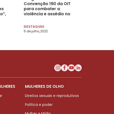
Convenção 190 da OIT
es
para combater a
o”,
violência e assédio no
o
trabalho, por Adriane Reis
de Araújo e Melícia Alves
DESTAQUES
de Carvalho Mesel
5 de julho, 2022
ULHERES
MULHERES DE OLHO
ar
Direitos sexuais e reprodutivos
Política e poder
Mulher e Mídia