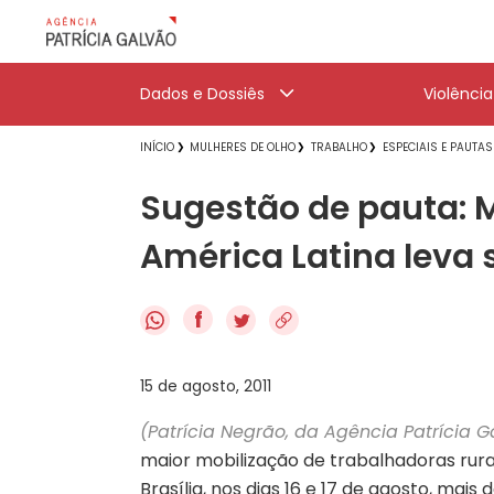
Dados e Dossiês
Violênci
INÍCIO
MULHERES DE OLHO
TRABALHO
ESPECIAIS E PAUTAS
Sugestão de pauta: M
América Latina leva 
f
15 de agosto, 2011
(Patrícia Negrão, da Agência Patrícia G
maior mobilização de trabalhadoras rurai
Brasília, nos dias 16 e 17 de agosto, mais