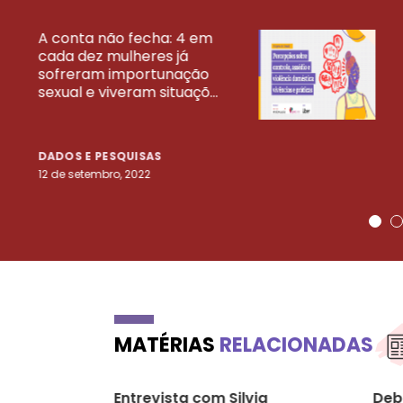
A conta não fecha: 4 em
cada dez mulheres já
VEJA MAIS PESQ
sofreram importunação
sexual e viveram situaçõ...
DADOS E PESQUISAS
12 de setembro, 2022
MATÉRIAS
RELACIONADAS
Entrevista com Silvia
Deb