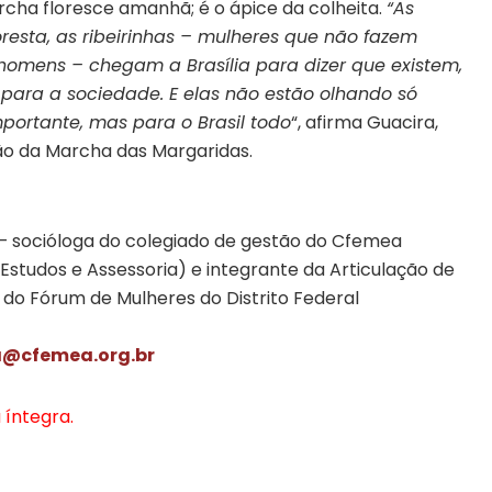
rcha floresce amanhã; é o ápice da colheita.
“As
oresta, as ribeirinhas – mulheres que não fazem
homens – chegam a Brasília para dizer que existem,
ara a sociedade. E elas não estão olhando só
mportante, mas para o Brasil todo
“, afirma Guacira,
ão da Marcha das Margaridas.
– socióloga do colegiado de gestão do Cfemea
Estudos e Assessoria) e integrante da Articulação de
e do Fórum de Mulheres do Distrito Federal
a@cfemea.org.br
 íntegra.