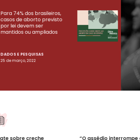
Para 74% dos brasileiros,
30% 
casos de aborto previsto
fora
UISAS
por lei devem ser
mort
mantidos ou ampliados
uma 
tenta
DADOS E PESQUISAS
DADO
25 de março, 2022
23 de
ate sobre creche
“O assédio interrompe 