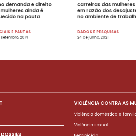
o demanda e direito
carreiras das mulheres
 mulheres ainda é
em razão dos desajust
uecido na pauta
no ambiente de trabalh
toral
diz juíza Bárbara Ferrit
CIAIS E PAUTAS
DADOS E PESQUISAS
 setembro, 2014
24 de junho, 2021
T
VIOLÊNCIA CONTRA AS M
Violência doméstica e famili
Violência sexual
 DOSSIÊS
Feminicídio