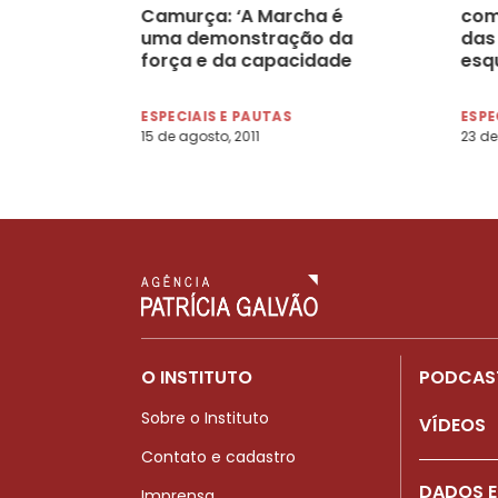
Camurça: ‘A Marcha é
com
uma demonstração da
das
força e da capacidade
esq
política de organização e
elei
mobilização das mulheres
ESPECIAIS E PAUTAS
ESPE
rurais’
15 de agosto, 2011
23 de
O INSTITUTO
PODCAS
Sobre o Instituto
VÍDEOS
Contato e cadastro
DADOS E
Imprensa