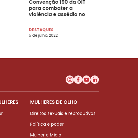
Convenção 190 da OIT
para combater a
violência e assédio no
trabalho, por Adriane Reis
de Araújo e Melícia Alves
DESTAQUES
de Carvalho Mesel
5 de julho, 2022
ULHERES
MULHERES DE OLHO
ar
Direitos sexuais e reprodutivos
Política e poder
Mulher e Mídia