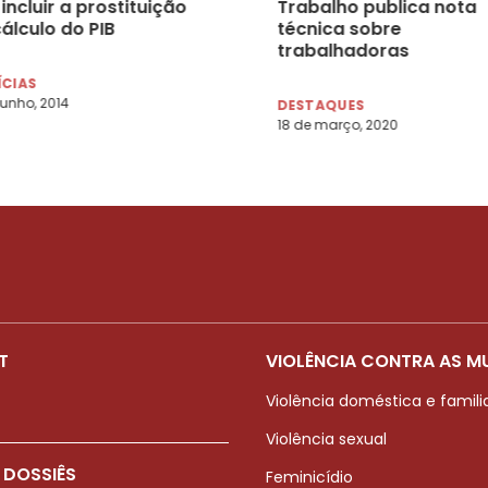
incluir a prostituição
Trabalho publica nota
álculo do PIB
técnica sobre
trabalhadoras
domésticas e o
ÍCIAS
coronavírus
junho, 2014
DESTAQUES
18 de março, 2020
T
VIOLÊNCIA CONTRA AS M
Violência doméstica e famili
Violência sexual
 DOSSIÊS
Feminicídio