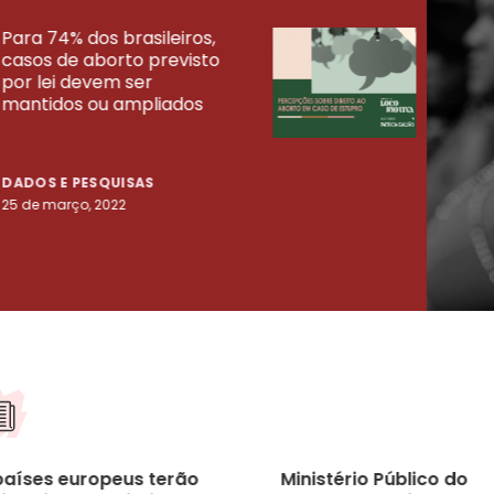
Para 74% dos brasileiros,
30% 
casos de aborto previsto
fora
UISAS
por lei devem ser
mort
mantidos ou ampliados
uma 
tenta
DADOS E PESQUISAS
DADO
25 de março, 2022
23 de
países europeus terão
Ministério Público do