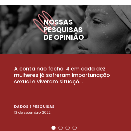
NOSSAS
PESQUISAS
DE OPINIÃO
A conta não fecha: 4 em cada dez
P
la
mulheres já sofreram importunação
a
sexual e viveram situaçõ...
m
DADOS E PESQUISAS
D
12 de setembro, 2022
25