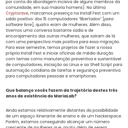
por conta da abordagem incisiva de alguns membros da
comunidade, em sua maioria homens). Na última
Cryptorave
, marcamos presença na Install Fest com um
saldo positivo: dos 15 computadores “libertados” [
para
software livre
], quatro eram de mulheres. Além disso,
tivemos uma conversa bastante sadia e de
encorajamento das outras mulheres, que saíram de lá
com uma perspectiva mais positiva para essa migração.
Para esse semestre, temos projetos de fazer a nossa
própria Install Fest e iniciar oficinas de média duração
com temas como manutenção preventiva e sustentável
de computadores, iniciação ao Linux e ao Shell Script para
automação cotidiana de tarefas e segurança preventiva
para computadores pessoais e smartphones.
Que balanço vocês fazem da trajetória destes três
anos de existência do MariaLab?
Ainda estamos relativamente distantes da possibilidade
de um espaço itinerante de ensino e de um hackerspace.
Porém, estamos conseguindo alcançar um número
crescente de mulheres que, muito além de serem