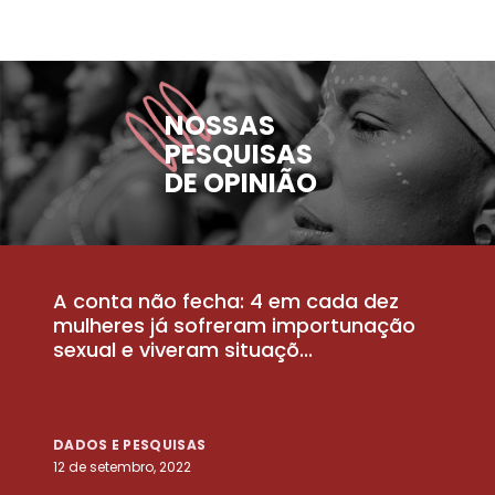
NOSSAS
PESQUISAS
DE OPINIÃO
A conta não fecha: 4 em cada dez
P
la
mulheres já sofreram importunação
a
sexual e viveram situaçõ...
m
DADOS E PESQUISAS
D
12 de setembro, 2022
25