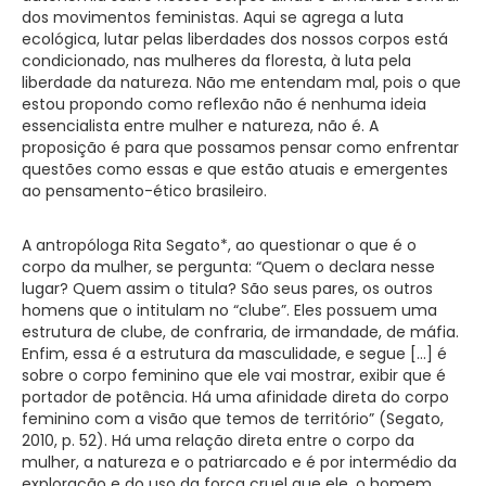
dos movimentos feministas. Aqui se agrega a luta
ecológica, lutar pelas liberdades dos nossos corpos está
condicionado, nas mulheres da floresta, à luta pela
liberdade da natureza. Não me entendam mal, pois o que
estou propondo como reflexão não é nenhuma ideia
essencialista entre mulher e natureza, não é. A
proposição é para que possamos pensar como enfrentar
questões como essas e que estão atuais e emergentes
ao pensamento-ético brasileiro.
A antropóloga Rita Segato*, ao questionar o que é o
corpo da mulher, se pergunta: “Quem o declara nesse
lugar? Quem assim o titula? São seus pares, os outros
homens que o intitulam no “clube”. Eles possuem uma
estrutura de clube, de confraria, de irmandade, de máfia.
Enfim, essa é a estrutura da masculidade, e segue […] é
sobre o corpo feminino que ele vai mostrar, exibir que é
portador de potência. Há uma afinidade direta do corpo
feminino com a visão que temos de território” (Segato,
2010, p. 52). Há uma relação direta entre o corpo da
mulher, a natureza e o patriarcado e é por intermédio da
exploração e do uso da força cruel que ele, o homem,