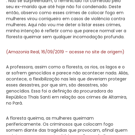
. Não se surpreendam, o feminicídio foi cometido pelo
seu ex-marido que até hoje não foi condenado. Deste
então, observo como esses crimes de colocar fogo em
mulheres virou corriqueiro em casos de violência contra
mulheres. Aqui não vou me deter a listar esses crimes,
minha intenção é refletir como que parece normal ver a
floresta queimar sem qualquer incomodação profunda.
(Amazonia Real, 16/09/2019 – acesse no site de origem)
A professora, assim como a floresta, os rios, os lagos e o
ar sofrem genocídios e parece não acontecer nada. Aliás,
acontece, a flexibilização nas leis que deveriam proteger
esses desastres, por que sim, são desastres, são
genocídios. Essa foi a definição da procuradora da
República Thais Santi em relação aos crimes de Altamira,
no Pará.
A floresta queima, as mulheres queimam
perifericamente. Os criminosos que colocam fogo
somem diante das tragédias que provocam, afinal quem