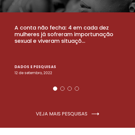
A conta não fecha: 4 em cada dez
P
la
mulheres já sofreram importunação
a
sexual e viveram situaçõ...
m
DADOS E PESQUISAS
D
12 de setembro, 2022
25
VEJA MAIS PESQUISAS