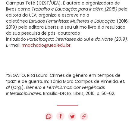
Campus Tefé (CEST/UEA). É autora e organizadora de
livros como
Trabalho e Educação: para ir além (2015)
pela
editora da UEA; organiza e escreve na a
coletânea
Estudos Feministas: Mulheres e Educação
(2016;
2019) pela editora Liberts; e seu ultimo livro é o resultado
da sua pesquisa de pós-doutorado
intitulado
Participação: interfases do Sul e do Norte (2019).
E-
mail:
rmachado@uea.edu.br
.
*
SEGATO, Rita Laura. Crimes de gênero em tempos de
“paz” e de guerra. In: Tânia Mara Campos de Almeida.
et.
al
(Org.).
Gênero e Feminismos: convergências
interdisciplinares.
Brasília-DF: Ex. Libris, 2010. p. 50-62.
f