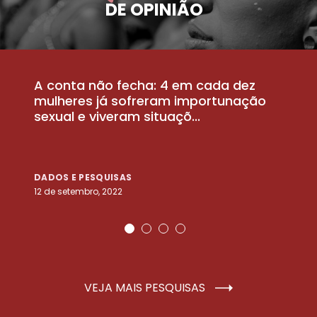
DE OPINIÃO
A conta não fecha: 4 em cada dez
P
la
mulheres já sofreram importunação
a
sexual e viveram situaçõ...
m
DADOS E PESQUISAS
D
12 de setembro, 2022
25
VEJA MAIS PESQUISAS