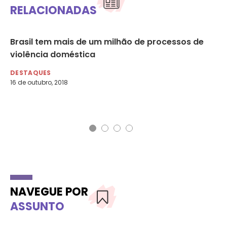
RELACIONADAS
ica
Brasil tem mais de um milhão de processos de
Ca
violência doméstica
Co
Pa
DESTAQUES
16 de outubro, 2018
DE
26 
Nom
NAVEGUE POR
ASSUNTO