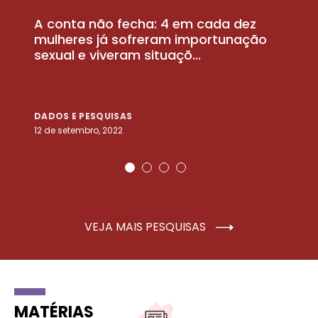
A conta não fecha: 4 em cada dez
P
la
mulheres já sofreram importunação
a
sexual e viveram situaçõ...
m
DADOS E PESQUISAS
D
12 de setembro, 2022
25
VEJA MAIS PESQUISAS
MATÉRIAS