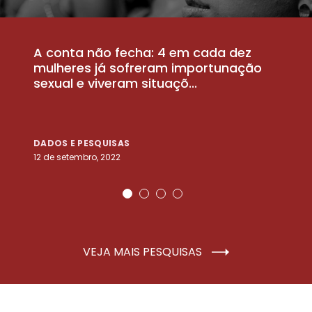
A conta não fecha: 4 em cada dez
P
la
mulheres já sofreram importunação
a
sexual e viveram situaçõ...
m
DADOS E PESQUISAS
D
12 de setembro, 2022
25
VEJA MAIS PESQUISAS