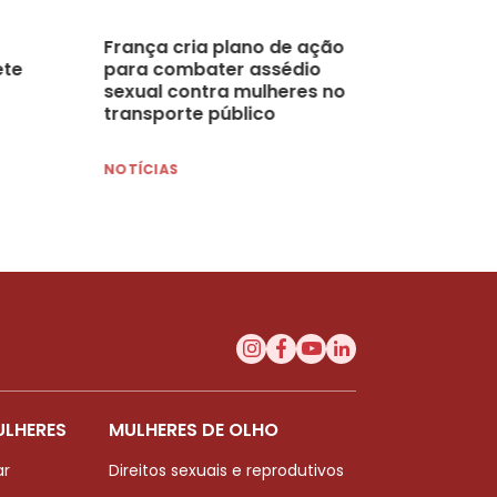
França cria plano de ação
ete
para combater assédio
sexual contra mulheres no
transporte público
NOTÍCIAS
ULHERES
MULHERES DE OLHO
ar
Direitos sexuais e reprodutivos