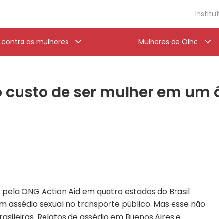
Institu
a contra as mulheres
Mulheres de Olho
to custo de ser mulher em um
 pela ONG Action Aid em quatro estados do Brasil
m assédio sexual no transporte público. Mas esse não
ileiras. Relatos de assédio em Buenos Aires e