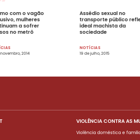
mo com o vagão
Assédio sexual no
lusivo, mulheres
transporte público refl
tinuam a sofrer
ideal machista da
sos no metrô
sociedade
ÍCIAS
NOTÍCIAS
 novembro, 2014
19 de julho, 2015
T
VIOLÊNCIA CONTRA AS M
Violência doméstica e famili