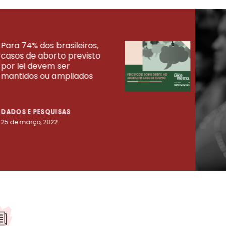
Para 74% dos brasileiros,
30% 
casos de aborto previsto
fora
UISAS
por lei devem ser
mort
mantidos ou ampliados
uma 
tenta
DADOS E PESQUISAS
DADO
25 de março, 2022
23 de