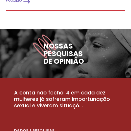
PRÓXIMO
NOSSAS
PESQUISAS
DE OPINIÃO
A conta não fecha: 4 em cada dez
P
la
mulheres já sofreram importunação
a
sexual e viveram situaçõ...
m
DADOS E PESQUISAS
D