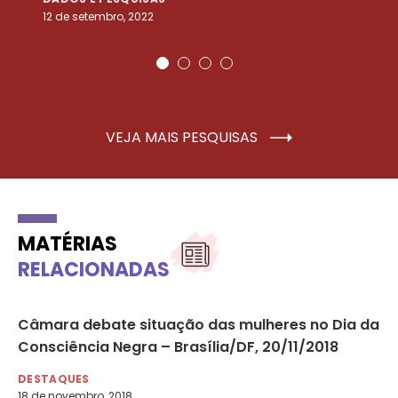
12 de setembro, 2022
25
VEJA MAIS PESQUISAS
MATÉRIAS
RELACIONADAS
Câmara debate situação das mulheres no Dia da
Mo
Consciência Negra – Brasília/DF, 20/11/2018
ob
es
DESTAQUES
18 de novembro, 2018