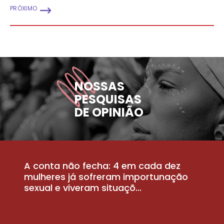
PRÓXIMO
NOSSAS
PESQUISAS
DE OPINIÃO
A conta não fecha: 4 em cada dez
P
la
mulheres já sofreram importunação
a
sexual e viveram situaçõ...
m