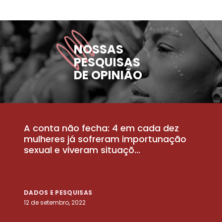
NOSSAS
PESQUISAS
DE OPINIÃO
A conta não fecha: 4 em cada dez
P
la
mulheres já sofreram importunação
a
sexual e viveram situaçõ...
m
DADOS E PESQUISAS
D
12 de setembro, 2022
25