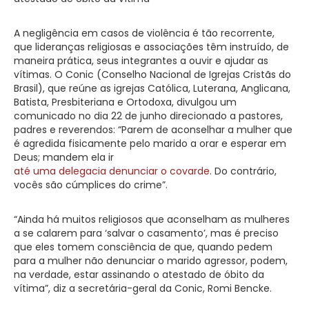
A negligência em casos de violência é tão recorrente,
que lideranças religiosas e associações têm instruído, de
maneira prática, seus integrantes a ouvir e ajudar as
vítimas. O Conic (Conselho Nacional de Igrejas Cristãs do
Brasil), que reúne as igrejas Católica, Luterana, Anglicana,
Batista, Presbiteriana e Ortodoxa, divulgou um
comunicado no dia 22 de junho direcionado a pastores,
padres e reverendos: “Parem de aconselhar a mulher que
é agredida fisicamente pelo marido a orar e esperar em
Deus; mandem ela ir
até uma delegacia denunciar o covarde
. Do contrário,
vocês são cúmplices do crime”.
“Ainda há muitos religiosos que aconselham as mulheres
a se calarem para ‘salvar o casamento’, mas é preciso
que eles tomem consciência de que, quando pedem
para a mulher não denunciar o marido agressor, podem,
na verdade, estar assinando o atestado de óbito da
vítima”, diz a secretária-geral da Conic, Romi Bencke.