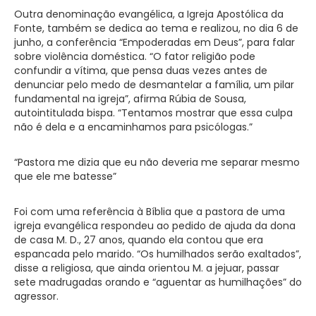
Outra denominação evangélica, a Igreja Apostólica da
Fonte, também se dedica ao tema e realizou, no dia 6 de
junho, a conferência “Empoderadas em Deus”, para falar
sobre violência doméstica. “O fator religião pode
confundir a vítima, que pensa duas vezes antes de
denunciar pelo medo de desmantelar a família, um pilar
fundamental na igreja”, afirma Rúbia de Sousa,
autointitulada bispa. “Tentamos mostrar que essa culpa
não é dela e a encaminhamos para psicólogas.”
“Pastora me dizia que eu não deveria me separar mesmo
que ele me batesse”
Foi com uma referência à Bíblia que a pastora de uma
igreja evangélica respondeu ao pedido de ajuda da dona
de casa M. D., 27 anos, quando ela contou que era
espancada pelo marido. “Os humilhados serão exaltados”,
disse a religiosa, que ainda orientou M. a jejuar, passar
sete madrugadas orando e “aguentar as humilhações” do
agressor.