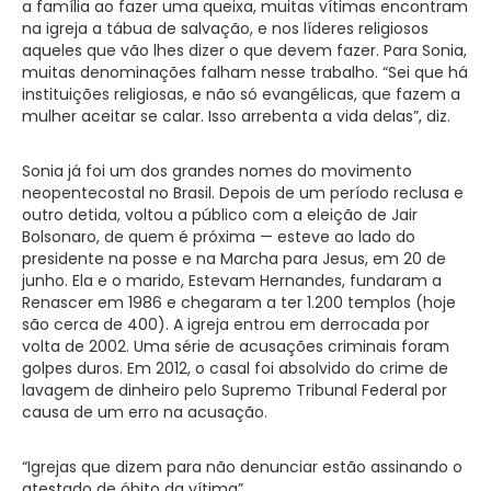
a família ao fazer uma queixa, muitas vítimas encontram
na igreja a tábua de salvação, e nos líderes religiosos
aqueles que vão lhes dizer o que devem fazer. Para Sonia,
muitas denominações falham nesse trabalho. “Sei que há
instituições religiosas, e não só evangélicas, que fazem a
mulher aceitar se calar. Isso arrebenta a vida delas”, diz.
Sonia já foi um dos grandes nomes do movimento
neopentecostal no Brasil. Depois de um período reclusa e
outro detida, voltou a público com a eleição de Jair
Bolsonaro, de quem é próxima — esteve ao lado do
presidente na posse e na Marcha para Jesus, em 20 de
junho. Ela e o marido, Estevam Hernandes, fundaram a
Renascer em 1986 e chegaram a ter 1.200 templos (hoje
são cerca de 400). A igreja entrou em derrocada por
volta de 2002. Uma série de acusações criminais foram
golpes duros. Em 2012, o casal foi absolvido do crime de
lavagem de dinheiro pelo Supremo Tribunal Federal por
causa de um erro na acusação.
“Igrejas que dizem para não denunciar estão assinando o
atestado de óbito da vítima”