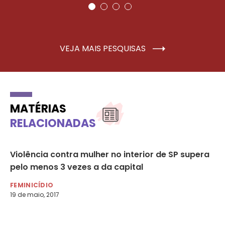
VEJA MAIS PESQUISAS
MATÉRIAS
RELACIONADAS
Violência contra mulher no interior de SP supera
Ca
pelo menos 3 vezes a da capital
Co
Pa
FEMINICÍDIO
19 de maio, 2017
DE
26 
Nom