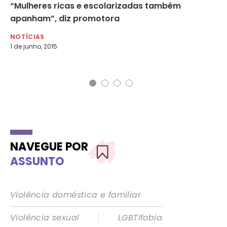
“Mulheres ricas e escolarizadas também
“V
apanham”, diz promotora
vi
NOTÍCIAS
NO
1 de junho, 2015
26 
NAVEGUE POR
ASSUNTO
Violência doméstica e familiar
|
Violência sexual
LGBTIfobia