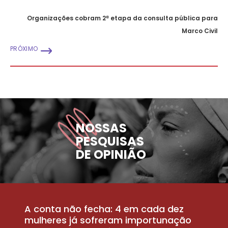
Organizações cobram 2ª etapa da consulta pública para
Marco Civil
PRÓXIMO
NOSSAS
PESQUISAS
DE OPINIÃO
A conta não fecha: 4 em cada dez
P
la
mulheres já sofreram importunação
a