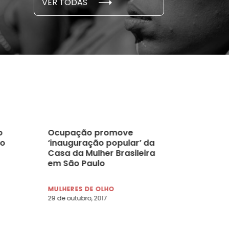
VER TODAS
 novembro, 2021
15 de outubro
o
Ocupação promove
do
‘inauguração popular’ da
Casa da Mulher Brasileira
em São Paulo
MULHERES DE OLHO
29 de outubro, 2017