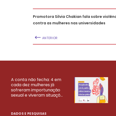
Promotora Silvia Chakian fala sobre violên
contra as mulheres nas universidades
ANTERIOR
A conta não fecha: 4 em
cada dez mulheres já
VEJA MAIS PESQ
sofreram importunação
sexual e viveram situaçõ...
DADOS E PESQUISAS