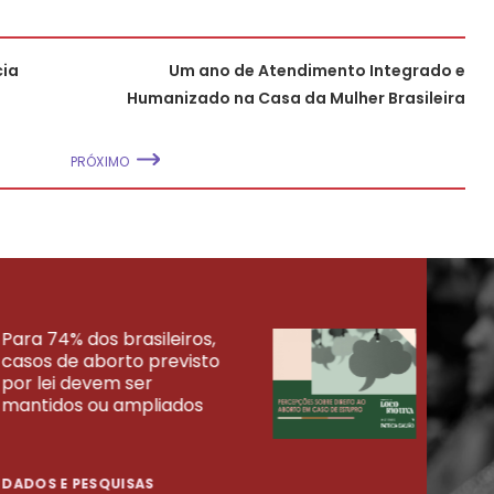
cia
Um ano de Atendimento Integrado e
Humanizado na Casa da Mulher Brasileira
PRÓXIMO
Para 74% dos brasileiros,
30% 
casos de aborto previsto
fora
UISAS
por lei devem ser
mort
mantidos ou ampliados
uma 
tenta
DADOS E PESQUISAS
DADO