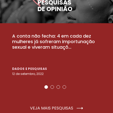
PESQUISAS
DE OPINIÃO
A conta não fecha: 4 em cada dez
P
la
mulheres já sofreram importunação
a
sexual e viveram situaçõ...
m
DADOS E PESQUISAS
D
12 de setembro, 2022
25
VEJA MAIS PESQUISAS