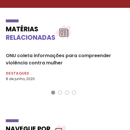
MATÉRIAS
RELACIONADAS
ONU coleta informações para compreender
ON
violência contra mulher
ví
DESTAQUES
DE
8 de junho, 2020
6 d
NAVEGUE POR