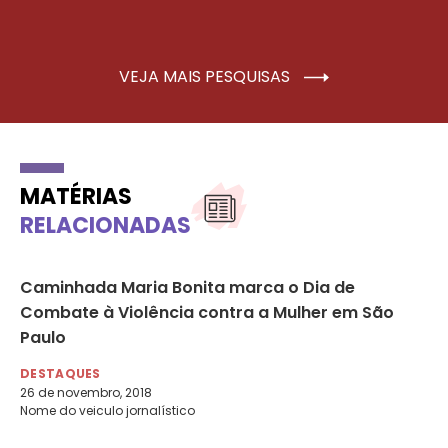
VEJA MAIS PESQUISAS
MATÉRIAS
RELACIONADAS
Caminhada Maria Bonita marca o Dia de
‘D
Combate à Violência contra a Mulher em São
põ
Paulo
de
DESTAQUES
DE
26 de novembro, 2018
5 
Nome do veiculo jornalístico