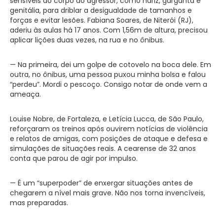
sensíveis do corpo do agressor, como nariz, garganta e
genitália, para driblar a desigualdade de tamanhos e
forças e evitar lesões. Fabiana Soares, de Niterói (RJ),
aderiu às aulas há 17 anos. Com 1,56m de altura, precisou
aplicar lições duas vezes, na rua e no ônibus.
— Na primeira, dei um golpe de cotovelo na boca dele. Em
outra, no ônibus, uma pessoa puxou minha bolsa e falou
“perdeu”. Mordi o pescoço. Consigo notar de onde vem a
ameaça.
Louise Nobre, de Fortaleza, e Letícia Lucca, de São Paulo,
reforçaram os treinos após ouvirem notícias de violência
e relatos de amigas, com posições de ataque e defesa e
simulações de situações reais. A cearense de 32 anos
conta que parou de agir por impulso.
— É um “superpoder” de enxergar situações antes de
chegarem a nível mais grave. Não nos torna invencíveis,
mas preparadas.