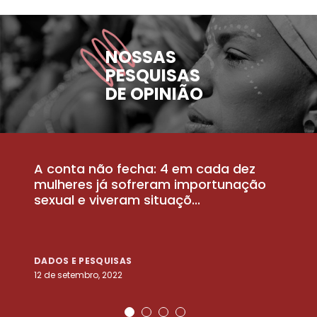
NOSSAS
PESQUISAS
DE OPINIÃO
A conta não fecha: 4 em cada dez
P
la
mulheres já sofreram importunação
a
sexual e viveram situaçõ...
m
DADOS E PESQUISAS
D
12 de setembro, 2022
25