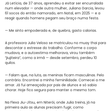
Já Letícia, de 37 anos, aprendeu a evitar ser encurralada
num elevador — onde outra mulher, Juliana Garcia, levou
61 socos do então namorado, em Natal, em 2025 — e a
reagir quando homens pegam seu braço numa festa.
— Me sinto empoderada e, de quebra, gasto calorias.
A professora Julia Veloso se matriculou no muay thai para
descontar o estresse do trabalho. Conforme o corpo
mudava, e a autoestima melhorava, virou também
“jiujiteira”, como a irmã — desde setembro, perdeu 10
quilos.
— Falam que, na luta, as meninas ficam masculinas. Pelo
contrário. Encontrei a minha feminilidade. Comecei a me
amar. Já fui ameaçada por pais de alunos e só sabia
chorar. Hoje fico segura para manter o mesmo tom.
Na Flexa Jiu-Jítsu, em Niterói, onde Julia treina, já na
primeira aula as alunas precisam fugir, como