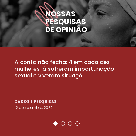
NOSSAS
PESQUISAS
DE OPINIÃO
A conta não fecha: 4 em cada dez
P
la
mulheres já sofreram importunação
a
sexual e viveram situaçõ...
m
DADOS E PESQUISAS
D
12 de setembro, 2022
25