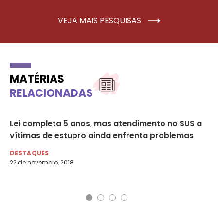
VEJA MAIS PESQUISAS
MATÉRIAS
RELACIONADAS
us
Lei completa 5 anos, mas atendimento no SUS a
Cr
vítimas de estupro ainda enfrenta problemas
di
põ
DESTAQUES
22 de novembro, 2018
DE
30 