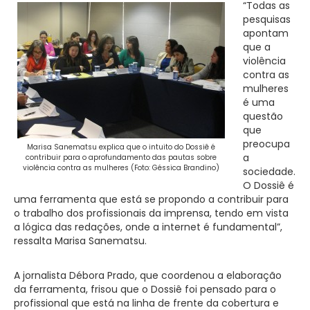
“Todas as
pesquisas
apontam
que a
violência
contra as
mulheres
é uma
questão
que
preocupa
Marisa Sanematsu explica que o intuito do Dossiê é
a
contribuir para o aprofundamento das pautas sobre
violência contra as mulheres (Foto: Géssica Brandino)
sociedade.
O Dossiê é
uma ferramenta que está se propondo a contribuir para
o trabalho dos profissionais da imprensa, tendo em vista
a lógica das redações, onde a internet é fundamental”,
ressalta Marisa Sanematsu.
A jornalista Débora Prado, que coordenou a elaboração
da ferramenta, frisou que o Dossiê foi pensado para o
profissional que está na linha de frente da cobertura e