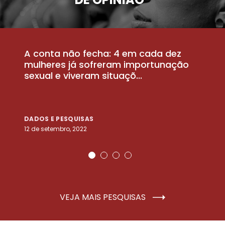
A conta não fecha: 4 em cada dez
P
la
mulheres já sofreram importunação
a
sexual e viveram situaçõ...
m
DADOS E PESQUISAS
D
12 de setembro, 2022
25
VEJA MAIS PESQUISAS