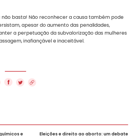
lei não basta! Não reconhecer a causa também pode
 persistam, apesar do aumento das penalidades,
manter a perpetuação da subvalorização das mulheres
ssagem, inafiançável e inaceitável.
f
químicos e
Eleições e direito ao aborto: um debate