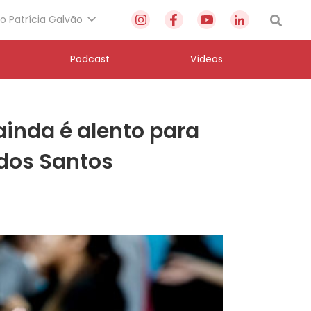
to Patrícia Galvão
Podcast
Vídeos
inda é alento para
 dos Santos