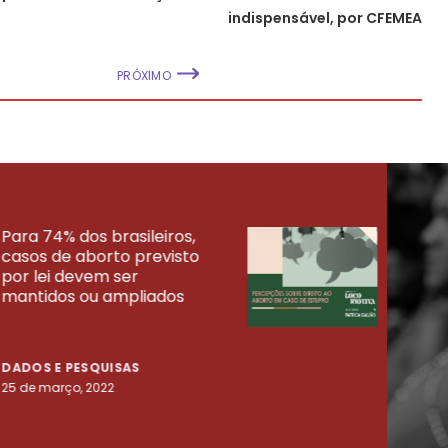
indispensável, por CFEMEA
PRÓXIMO
Para 74% dos brasileiros,
30% 
casos de aborto previsto
fora
UISAS
por lei devem ser
mort
mantidos ou ampliados
uma 
tenta
DADOS E PESQUISAS
DADO
25 de março, 2022
23 de