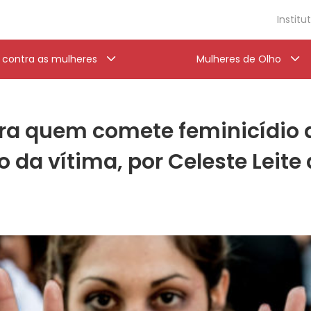
Institu
a contra as mulheres
Mulheres de Olho
ra quem comete feminicídio a
 da vítima, por Celeste Leite