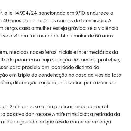
, a lei 14.994/24, sancionada em 9/10, endurece a
 40 anos de reclusão os crimes de feminicídio. A
terço, caso a mulher esteja grávida; se a violência
 se a vítima for menor de 14 ou maior de 60 anos.
m, medidas nas esferas iniciais e intermediárias da
to da pena, caso haja violação de medida protetiva;
ssor para presídio em localidade distinta da
ção em triplo da condenação no caso de vias de fato
únia, difamação e injúria praticados por razões da
 de 2 a 5 anos, se o réu praticar lesão corporal
o positivo do “Pacote Antifeminicídio”: a retirada da
mulher agredida no que reside crime de ameaça,