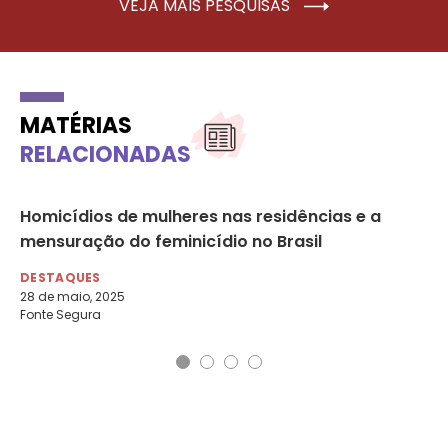
VEJA MAIS PESQUISAS
MATÉRIAS
RELACIONADAS
a
Homicídios de mulheres nas residências e a
Re
mensuração do feminicídio no Brasil
pr
DESTAQUES
DE
28 de maio, 2025
27 
Fonte Segura