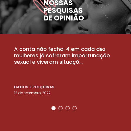
NOSSAS
PESQUISAS
DE OPINIÃO
A conta não fecha: 4 em cada dez
P
la
mulheres já sofreram importunação
a
sexual e viveram situaçõ...
m
DADOS E PESQUISAS
D
12 de setembro, 2022
25