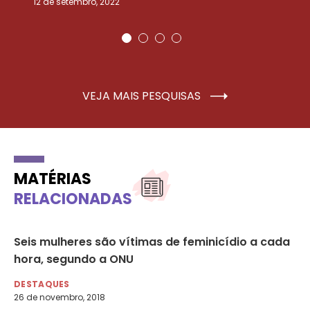
12 de setembro, 2022
25
VEJA MAIS PESQUISAS
MATÉRIAS
RELACIONADAS
Seis mulheres são vítimas de feminicídio a cada
Re
hora, segundo a ONU
pr
DESTAQUES
DE
26 de novembro, 2018
27 