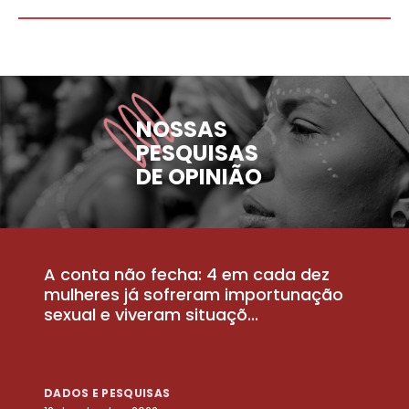
NOSSAS
PESQUISAS
DE OPINIÃO
A conta não fecha: 4 em cada dez
P
la
mulheres já sofreram importunação
a
sexual e viveram situaçõ...
m
DADOS E PESQUISAS
D