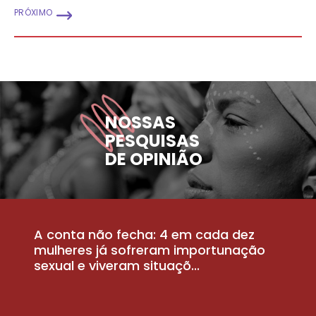
PRÓXIMO
NOSSAS
PESQUISAS
DE OPINIÃO
A conta não fecha: 4 em cada dez
P
la
mulheres já sofreram importunação
a
sexual e viveram situaçõ...
m