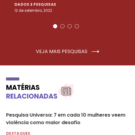
DADOS E PESQUISAS
D
12 de setembro, 2022
25
VEJA MAIS PESQUISAS
MATÉRIAS
RELACIONADAS
s
Pesquisa Universa: 7 em cada 10 mulheres veem
Fe
violência como maior desafio
in
DESTAQUES
DE