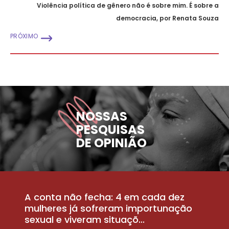
Violência política de gênero não é sobre mim. É sobre a
democracia, por Renata Souza
PRÓXIMO
NOSSAS
PESQUISAS
DE OPINIÃO
A conta não fecha: 4 em cada dez
P
la
mulheres já sofreram importunação
a
sexual e viveram situaçõ...
m