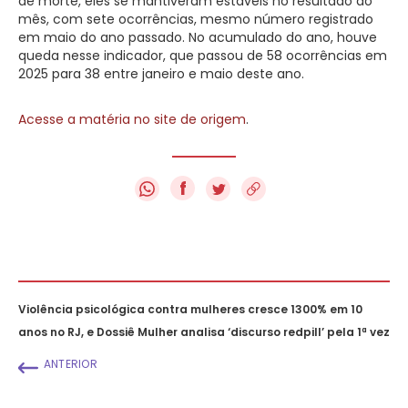
de morte, eles se mantiveram estáveis no resultado do
mês, com sete ocorrências, mesmo número registrado
em maio do ano passado. No acumulado do ano, houve
queda nesse indicador, que passou de 58 ocorrências em
2025 para 38 entre janeiro e maio deste ano.
Acesse a matéria no site de origem
.
f
Violência psicológica contra mulheres cresce 1300% em 10
anos no RJ, e Dossiê Mulher analisa ‘discurso redpill’ pela 1ª vez
ANTERIOR