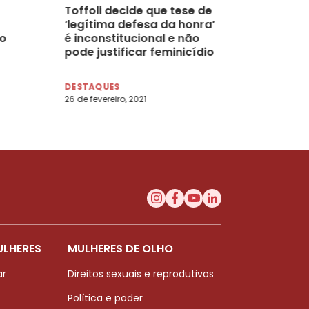
Toffoli decide que tese de
‘legítima defesa da honra’
o
é inconstitucional e não
pode justificar feminicídio
DESTAQUES
26 de fevereiro, 2021
ULHERES
MULHERES DE OLHO
ar
Direitos sexuais e reprodutivos
Política e poder