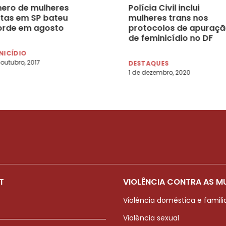
ero de mulheres
Polícia Civil inclui
tas em SP bateu
mulheres trans nos
orde em agosto
protocolos de apuraçã
de feminicídio no DF
NICÍDIO
 outubro, 2017
DESTAQUES
1 de dezembro, 2020
T
VIOLÊNCIA CONTRA AS M
Violência doméstica e famili
Violência sexual