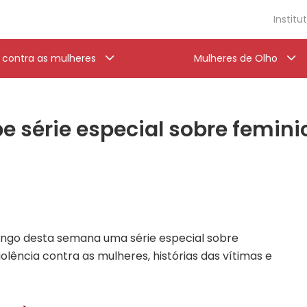
Institu
a contra as mulheres
Mulheres de Olho
e série especial sobre femini
ongo desta semana uma série especial sobre
lência contra as mulheres, histórias das vítimas e