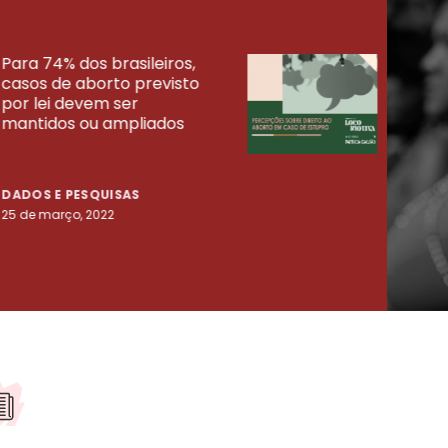
Para 74% dos brasileiros,
30% 
casos de aborto previsto
fora
UISAS
por lei devem ser
mort
mantidos ou ampliados
uma 
tenta
DADOS E PESQUISAS
DADO
25 de março, 2022
23 de